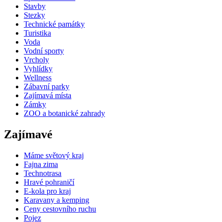
Stavby
Stezky
Technické památky
Turistika
Voda
Vodní sporty
Vrcholy
Vyhlídky
Wellness
Zábavní parky
Zajímavá místa
Zámky
ZOO a botanické zahrady
Zajímavé
Máme světový kraj
Fajna zima
Technotrasa
Hravé pohraničí
E-kola pro kraj
Karavany a kemping
Ceny cestovního ruchu
Pojez