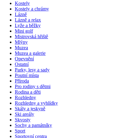
Kostely
Kostely a chrámy
Lázně
Lázně a relax
Lyže a běžky
Mini golf
Mistrovská hřiště
Mlýny
Muzea
Muzea a galerie
Opevnění
Ostatní
Parky, lesy a sady
Poutní místa
Příroda
Pro rodiny s dětmi
Rodina a děti
Rozhledny
Rozhledny a vyhlídky
Skály a jeskyně
Ski areály
Skvosty
Sochy a památníky
Sport
Sportovní centra