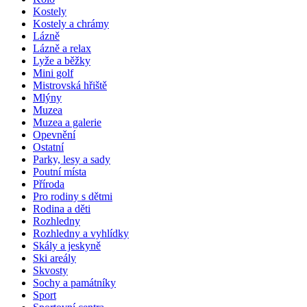
Kostely
Kostely a chrámy
Lázně
Lázně a relax
Lyže a běžky
Mini golf
Mistrovská hřiště
Mlýny
Muzea
Muzea a galerie
Opevnění
Ostatní
Parky, lesy a sady
Poutní místa
Příroda
Pro rodiny s dětmi
Rodina a děti
Rozhledny
Rozhledny a vyhlídky
Skály a jeskyně
Ski areály
Skvosty
Sochy a památníky
Sport