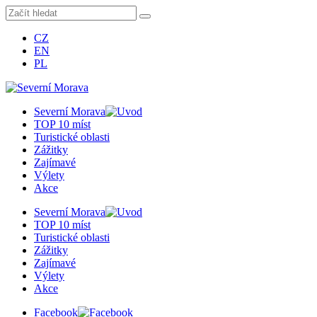
CZ
EN
PL
Severní Morava
TOP 10 míst
Turistické oblasti
Zážitky
Zajímavé
Výlety
Akce
Severní Morava
TOP 10 míst
Turistické oblasti
Zážitky
Zajímavé
Výlety
Akce
Facebook