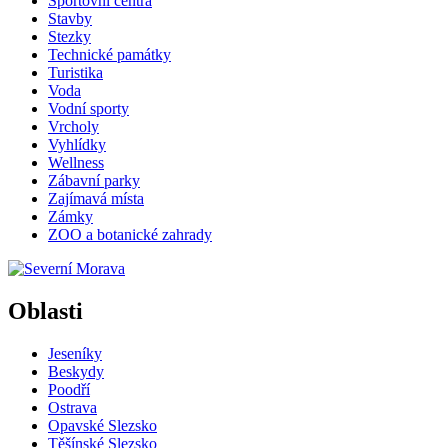
Sportovní centra
Stavby
Stezky
Technické památky
Turistika
Voda
Vodní sporty
Vrcholy
Vyhlídky
Wellness
Zábavní parky
Zajímavá místa
Zámky
ZOO a botanické zahrady
Oblasti
Jeseníky
Beskydy
Poodří
Ostrava
Opavské Slezsko
Těšínské Slezsko