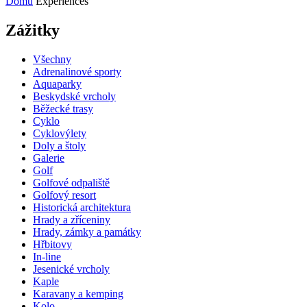
Domů
Experiences
Zážitky
Všechny
Adrenalinové sporty
Aquaparky
Beskydské vrcholy
Běžecké trasy
Cyklo
Cyklovýlety
Doly a štoly
Galerie
Golf
Golfové odpaliště
Golfový resort
Historická architektura
Hrady a zříceniny
Hrady, zámky a památky
Hřbitovy
In-line
Jesenické vrcholy
Kaple
Karavany a kemping
Kolo