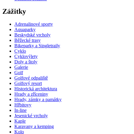
Zážitky
Adrenalinové sporty
Aquaparky
Beskydské vrcholy
Běžecké trasy
Bikeparky a Singletraily
Cyklo
Cyklovýlety
Doly a štoly
Galerie
Golf
Golfové odpaliště
Golfový resort
Historická architektura
Hrady a zříceniny
Hrady, zámky a památky
Hřbitovy
In-line
Jesenické vrcholy
Kaple
Karavany a kemping
Kolo