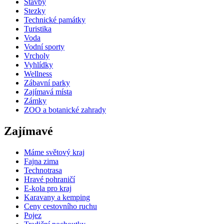
Stavby
Stezky
Technické památky
Turistika
Voda
Vodní sporty
Vrcholy
Vyhlídky
Wellness
Zábavní parky
Zajímavá místa
Zámky
ZOO a botanické zahrady
Zajímavé
Máme světový kraj
Fajna zima
Technotrasa
Hravé pohraničí
E-kola pro kraj
Karavany a kemping
Ceny cestovního ruchu
Pojez