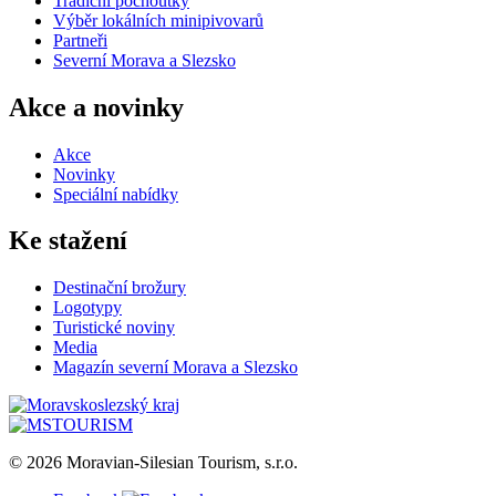
Tradiční pochoutky
Výběr lokálních minipivovarů
Partneři
Severní Morava a Slezsko
Akce a novinky
Akce
Novinky
Speciální nabídky
Ke stažení
Destinační brožury
Logotypy
Turistické noviny
Media
Magazín severní Morava a Slezsko
© 2026 Moravian-Silesian Tourism, s.r.o.