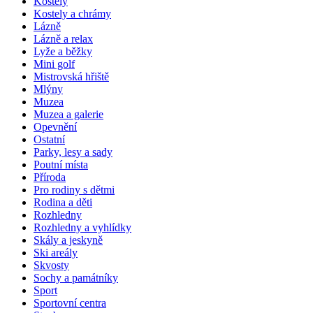
Kostely
Kostely a chrámy
Lázně
Lázně a relax
Lyže a běžky
Mini golf
Mistrovská hřiště
Mlýny
Muzea
Muzea a galerie
Opevnění
Ostatní
Parky, lesy a sady
Poutní místa
Příroda
Pro rodiny s dětmi
Rodina a děti
Rozhledny
Rozhledny a vyhlídky
Skály a jeskyně
Ski areály
Skvosty
Sochy a památníky
Sport
Sportovní centra