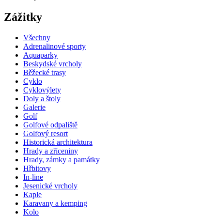
Zážitky
Všechny
Adrenalinové sporty
Aquaparky
Beskydské vrcholy
Běžecké trasy
Cyklo
Cyklovýlety
Doly a štoly
Galerie
Golf
Golfové odpaliště
Golfový resort
Historická architektura
Hrady a zříceniny
Hrady, zámky a památky
Hřbitovy
In-line
Jesenické vrcholy
Kaple
Karavany a kemping
Kolo