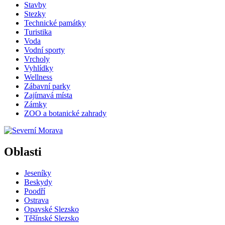
Stavby
Stezky
Technické památky
Turistika
Voda
Vodní sporty
Vrcholy
Vyhlídky
Wellness
Zábavní parky
Zajímavá místa
Zámky
ZOO a botanické zahrady
Oblasti
Jeseníky
Beskydy
Poodří
Ostrava
Opavské Slezsko
Těšínské Slezsko