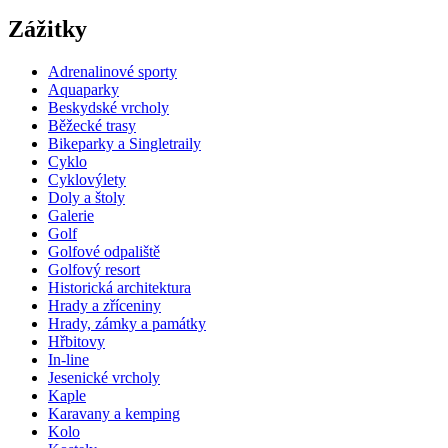
Zážitky
Adrenalinové sporty
Aquaparky
Beskydské vrcholy
Běžecké trasy
Bikeparky a Singletraily
Cyklo
Cyklovýlety
Doly a štoly
Galerie
Golf
Golfové odpaliště
Golfový resort
Historická architektura
Hrady a zříceniny
Hrady, zámky a památky
Hřbitovy
In-line
Jesenické vrcholy
Kaple
Karavany a kemping
Kolo