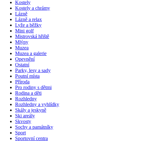
Kostely
Kostely a chrámy
Lázně
Lázně a relax
Lyže a běžky
Mini golf
Mistrovská hřiště
Mlýny
Muzea
Muzea a galerie
Opevnění
Ostatní
Parky, lesy a sady
Poutní místa
Příroda
Pro rodiny s dětmi
Rodina a děti
Rozhledny
Rozhledny a vyhlídky
Skály a jeskyně
Ski areály
Skvosty
Sochy a památníky
Sport
Sportovní centra