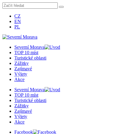
CZ
EN
PL
Severní Morava
TOP 10 míst
Turistické oblasti
Zážitky
Zajímavé
Výlety
Akce
Severní Morava
TOP 10 míst
Turistické oblasti
Zážitky
Zajímavé
Výlety
Akce
Facebook