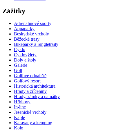
Zážitky
Adrenalinové sporty
Aquaparky
Beskydské vrcholy
Běžecké trasy
Bikeparky a Singletraily
Cyklo
Cyklovýlety
Doly a štoly
Galerie
Golf
Golfové odpaliště
Golfový resort
Historická architektura
Hrady a zříceniny
Hrady, zámky a památky
Hřbitovy
In-line
Jesenické vrcholy
Kaple
Karavany a kemping
Kolo