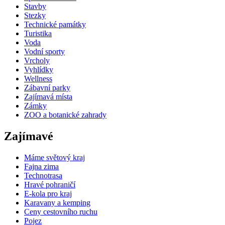
Stavby
Stezky
Technické památky
Turistika
Voda
Vodní sporty
Vrcholy
Vyhlídky
Wellness
Zábavní parky
Zajímavá místa
Zámky
ZOO a botanické zahrady
Zajímavé
Máme světový kraj
Fajna zima
Technotrasa
Hravé pohraničí
E-kola pro kraj
Karavany a kemping
Ceny cestovního ruchu
Pojez