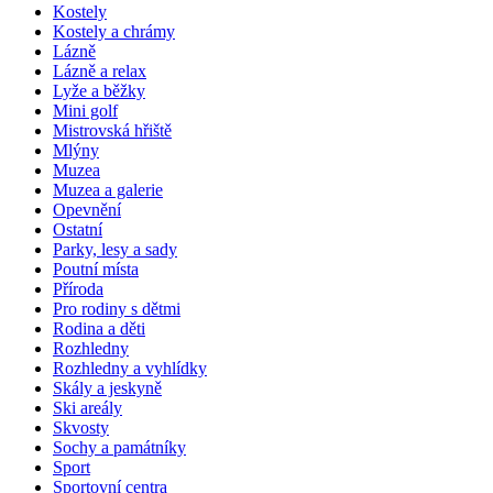
Kostely
Kostely a chrámy
Lázně
Lázně a relax
Lyže a běžky
Mini golf
Mistrovská hřiště
Mlýny
Muzea
Muzea a galerie
Opevnění
Ostatní
Parky, lesy a sady
Poutní místa
Příroda
Pro rodiny s dětmi
Rodina a děti
Rozhledny
Rozhledny a vyhlídky
Skály a jeskyně
Ski areály
Skvosty
Sochy a památníky
Sport
Sportovní centra