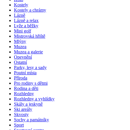
Kostely
Kostely a chrámy
Lázně
Lázně a relax
Lyže a běžky
Mini golf
Mistrovská hřiště
Mlýny
Muzea
Muzea a galerie
Opevnění
Ostatní
Parky, lesy a sady
Poutní místa
Příroda
Pro rodiny s dětmi
Rodina a děti
Rozhledny
Rozhledny a vyhlídky
Skály a jeskyně
Ski areály
Skvosty
Sochy a památníky
Sport