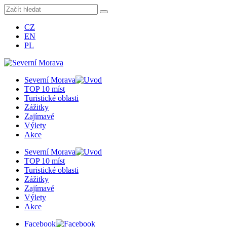
CZ
EN
PL
Severní Morava
TOP 10 míst
Turistické oblasti
Zážitky
Zajímavé
Výlety
Akce
Severní Morava
TOP 10 míst
Turistické oblasti
Zážitky
Zajímavé
Výlety
Akce
Facebook