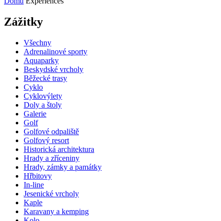
Domů
Experiences
Zážitky
Všechny
Adrenalinové sporty
Aquaparky
Beskydské vrcholy
Běžecké trasy
Cyklo
Cyklovýlety
Doly a štoly
Galerie
Golf
Golfové odpaliště
Golfový resort
Historická architektura
Hrady a zříceniny
Hrady, zámky a památky
Hřbitovy
In-line
Jesenické vrcholy
Kaple
Karavany a kemping
Kolo