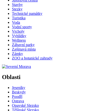
Sportovní centra
Stavby
Stezky
Technické památky
Turistika
Voda
Vodní sporty
Vrcholy
Vyhlídky
Wellness
Zábavní parky
Zajímavá místa
Zámky
ZOO a botanické zahrady
Oblasti
Jeseníky
Beskydy
Poodří
Ostrava
Opavské Slezsko
Těšínské Slezsko