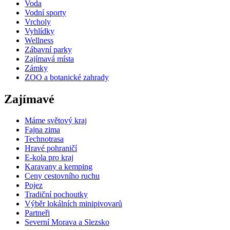
Voda
Vodní sporty
Vrcholy
Vyhlídky
Wellness
Zábavní parky
Zajímavá místa
Zámky
ZOO a botanické zahrady
Zajímavé
Máme světový kraj
Fajna zima
Technotrasa
Hravé pohraničí
E-kola pro kraj
Karavany a kemping
Ceny cestovního ruchu
Pojez
Tradiční pochoutky
Výběr lokálních minipivovarů
Partneři
Severní Morava a Slezsko