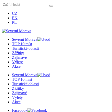
CZ
EN
PL
Severní Morava
TOP 10 míst
Turistické oblasti
Zážitky
Zajímavé
Výlety
Akce
Severní Morava
TOP 10 míst
Turistické oblasti
Zážitky
Zajímavé
Výlety
Akce
Facebook