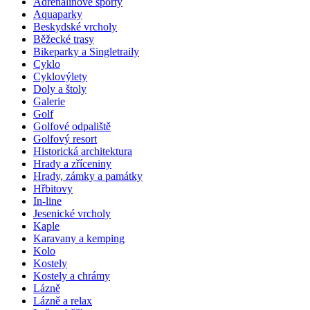
Adrenalinové sporty
Aquaparky
Beskydské vrcholy
Běžecké trasy
Bikeparky a Singletraily
Cyklo
Cyklovýlety
Doly a štoly
Galerie
Golf
Golfové odpaliště
Golfový resort
Historická architektura
Hrady a zříceniny
Hrady, zámky a památky
Hřbitovy
In-line
Jesenické vrcholy
Kaple
Karavany a kemping
Kolo
Kostely
Kostely a chrámy
Lázně
Lázně a relax