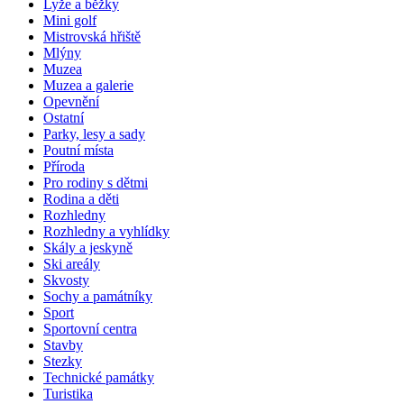
Lyže a běžky
Mini golf
Mistrovská hřiště
Mlýny
Muzea
Muzea a galerie
Opevnění
Ostatní
Parky, lesy a sady
Poutní místa
Příroda
Pro rodiny s dětmi
Rodina a děti
Rozhledny
Rozhledny a vyhlídky
Skály a jeskyně
Ski areály
Skvosty
Sochy a památníky
Sport
Sportovní centra
Stavby
Stezky
Technické památky
Turistika