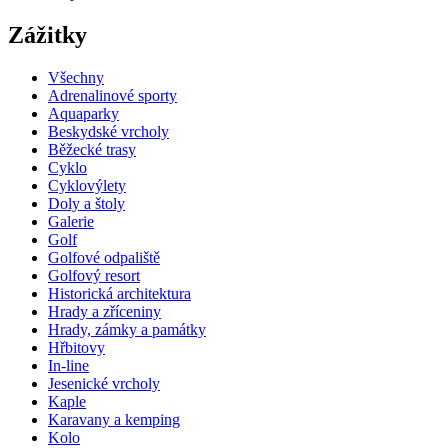
Zážitky
Všechny
Adrenalinové sporty
Aquaparky
Beskydské vrcholy
Běžecké trasy
Cyklo
Cyklovýlety
Doly a štoly
Galerie
Golf
Golfové odpaliště
Golfový resort
Historická architektura
Hrady a zříceniny
Hrady, zámky a památky
Hřbitovy
In-line
Jesenické vrcholy
Kaple
Karavany a kemping
Kolo