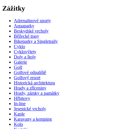
Zážitky
Adrenalinové sporty
Aquaparky
Beskydské vrcholy
Běžecké trasy
Bikeparky a Singletraily
Cyklo
Cyklovýlety
Doly a štoly
Galerie
Golf
Golfové odpaliště
Golfový resort
Historická architektura
Hrady a zříceniny
Hrady, zámky a památky
Hřbitovy
In-line
Jesenické vrcholy
Kaple
Karavany a kemping
Kolo