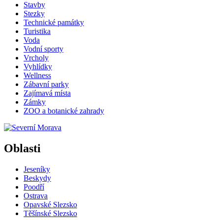
Stavby
Stezky
Technické památky
Turistika
Voda
Vodní sporty
Vrcholy
Vyhlídky
Wellness
Zábavní parky
Zajímavá místa
Zámky
ZOO a botanické zahrady
Oblasti
Jeseníky
Beskydy
Poodří
Ostrava
Opavské Slezsko
Těšínské Slezsko