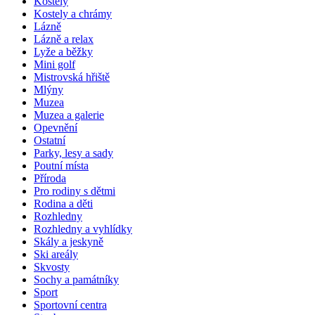
Kostely
Kostely a chrámy
Lázně
Lázně a relax
Lyže a běžky
Mini golf
Mistrovská hřiště
Mlýny
Muzea
Muzea a galerie
Opevnění
Ostatní
Parky, lesy a sady
Poutní místa
Příroda
Pro rodiny s dětmi
Rodina a děti
Rozhledny
Rozhledny a vyhlídky
Skály a jeskyně
Ski areály
Skvosty
Sochy a památníky
Sport
Sportovní centra