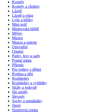
Kostely
Kostely a chrámy
Lázně
Lázně a relax
Lyže a běžky
Mini golf
Mistrovská hřiště
Mlýny
Muzea
Muzea a galerie
Opevnění
Ostatní
Parky, lesy a sady
Poutní místa
Příroda
Pro rodiny s dětmi
Rodina a děti
Rozhledny
Rozhledny a vyhlídky
Skály a jeskyně
Ski areály
Skvosty
Sochy a památníky
Sport
Sportovní centra