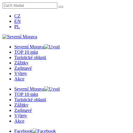
CZ
EN
PL
Severní Morava
TOP 10 míst
Turistické oblasti
Zážitky
Zajímavé
Výlety
Akce
Severní Morava
TOP 10 míst
Turistické oblasti
Zážitky
Zajímavé
Výlety
Akce
Facebook