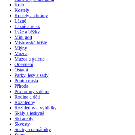
Kolo
Kostely
Kostely a chrámy
Lázně
Lázně a relax
Lyže a běžky
Mini golf
Mistrovská hřiště
Mlýny
Muzea
Muzea a galerie
Opevnění
Ostatní
Parky, lesy a sady
Poutní místa
Příroda
Pro rodiny s dětmi
Rodina a děti
Rozhledny
Rozhledny a vyhlídky
Skály a jeskyně
Ski areály
Skvosty
Sochy a památníky
Sport