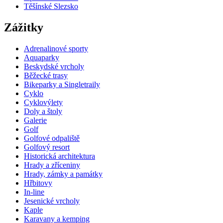
Těšínské Slezsko
Zážitky
Adrenalinové sporty
Aquaparky
Beskydské vrcholy
Běžecké trasy
Bikeparky a Singletraily
Cyklo
Cyklovýlety
Doly a štoly
Galerie
Golf
Golfové odpaliště
Golfový resort
Historická architektura
Hrady a zříceniny
Hrady, zámky a památky
Hřbitovy
In-line
Jesenické vrcholy
Kaple
Karavany a kemping