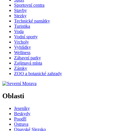
Sportovní centra
Stavby
Stezky
Technické památky
Turistika
Voda
Vodní sporty
Vrcholy
Vyhlídky
Wellness
Zábavní parky
Zajímavá místa
Zámky
ZOO a botanické zahrady
Oblasti
Jeseníky
Beskydy
Poodří
Ostrava
Opavské Slezsko