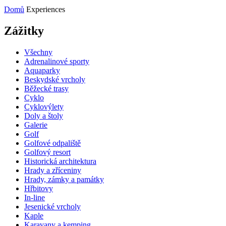
Domů
Experiences
Zážitky
Všechny
Adrenalinové sporty
Aquaparky
Beskydské vrcholy
Běžecké trasy
Cyklo
Cyklovýlety
Doly a štoly
Galerie
Golf
Golfové odpaliště
Golfový resort
Historická architektura
Hrady a zříceniny
Hrady, zámky a památky
Hřbitovy
In-line
Jesenické vrcholy
Kaple
Karavany a kemping