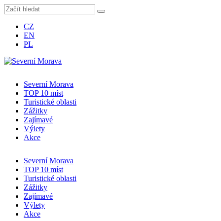
CZ
EN
PL
Severní Morava
TOP 10 míst
Turistické oblasti
Zážitky
Zajímavé
Výlety
Akce
Severní Morava
TOP 10 míst
Turistické oblasti
Zážitky
Zajímavé
Výlety
Akce