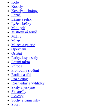
Kolo
Kostely
Kostely a chrámy
Lázně
Lázně a relax
Lyže a běžky
Mini golf
Mistrovská hřiště
Mlýny
Muzea
Muzea a galerie
Opevnění
Ostatní
Parky, lesy a sady
Poutní místa
Příroda
Pro rodiny s dětmi
Rodina a děti
Rozhledny
Rozhledny a vyhlídky
Skály a jeskyně
Ski areály
Skvosty
Sochy a památníky
Sport