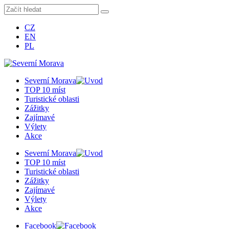
CZ
EN
PL
Severní Morava
TOP 10 míst
Turistické oblasti
Zážitky
Zajímavé
Výlety
Akce
Severní Morava
TOP 10 míst
Turistické oblasti
Zážitky
Zajímavé
Výlety
Akce
Facebook