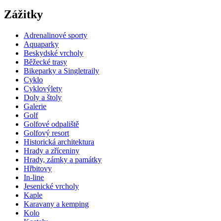
Zážitky
Adrenalinové sporty
Aquaparky
Beskydské vrcholy
Běžecké trasy
Bikeparky a Singletraily
Cyklo
Cyklovýlety
Doly a štoly
Galerie
Golf
Golfové odpaliště
Golfový resort
Historická architektura
Hrady a zříceniny
Hrady, zámky a památky
Hřbitovy
In-line
Jesenické vrcholy
Kaple
Karavany a kemping
Kolo