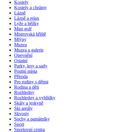
Kostely
Kostely a chrámy
Lázně
Lázně a relax
Lyže a běžky
Mini golf
Mistrovská hřiště
Mlýny
Muzea
Muzea a galerie
Opevnění
Ostatní
Parky, lesy a sady
Poutní místa
Příroda
Pro rodiny s dětmi
Rodina a děti
Rozhledny
Rozhledny a vyhlídky
Skály a jeskyně
Ski areály
Skvosty
Sochy a památníky
Sport
Sportovní centra