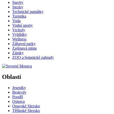
Stavby
Stezky
Technické památky
Turistika
Voda
Vodní sporty
Vrcholy
Vyhlídky
Wellness
Zábavní parky
Zajímavá místa
Zámky
ZOO a botanické zahrady
Oblasti
Jeseníky
Beskydy
Poodří
Ostrava
Opavské Slezsko
Těšínské Slezsko