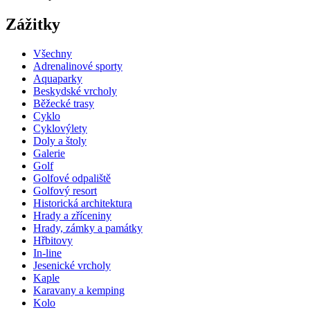
Zážitky
Všechny
Adrenalinové sporty
Aquaparky
Beskydské vrcholy
Běžecké trasy
Cyklo
Cyklovýlety
Doly a štoly
Galerie
Golf
Golfové odpaliště
Golfový resort
Historická architektura
Hrady a zříceniny
Hrady, zámky a památky
Hřbitovy
In-line
Jesenické vrcholy
Kaple
Karavany a kemping
Kolo