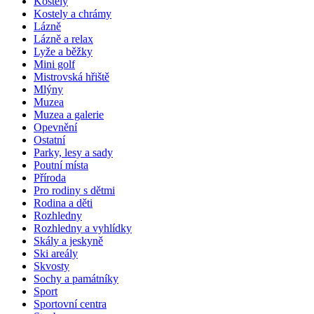
Kostely
Kostely a chrámy
Lázně
Lázně a relax
Lyže a běžky
Mini golf
Mistrovská hřiště
Mlýny
Muzea
Muzea a galerie
Opevnění
Ostatní
Parky, lesy a sady
Poutní místa
Příroda
Pro rodiny s dětmi
Rodina a děti
Rozhledny
Rozhledny a vyhlídky
Skály a jeskyně
Ski areály
Skvosty
Sochy a památníky
Sport
Sportovní centra