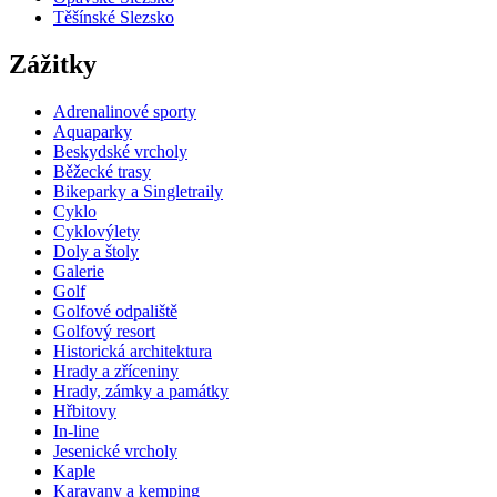
Těšínské Slezsko
Zážitky
Adrenalinové sporty
Aquaparky
Beskydské vrcholy
Běžecké trasy
Bikeparky a Singletraily
Cyklo
Cyklovýlety
Doly a štoly
Galerie
Golf
Golfové odpaliště
Golfový resort
Historická architektura
Hrady a zříceniny
Hrady, zámky a památky
Hřbitovy
In-line
Jesenické vrcholy
Kaple
Karavany a kemping