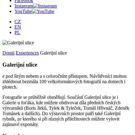
Facebook
Instagram
YouTube
CZ
EN
PL
Domů
Experiences
Galerijní ulice
Galerijní ulice
e pod širým nebem a s celoročním přístupem. Návštěvníci mohou
zhlédnout bezmála 100 velkoformátových fotografií na domech i
plotech.
Fotografie se průběžně obměňují. Součástí Galerijní ulice je i
Galerie u foťáka, kde můžete obdivovat díla předních českých
výtvarníků (Boris Jirků, Tylek & Tyleček, Tomáš Hřivnáč, Zdeněk
Tománek a dalších). Do výstavních prostor patří také Galerijní
rybník, ze kterého si při různých příležitostech můžete vylovit
zajímavé exponáty.