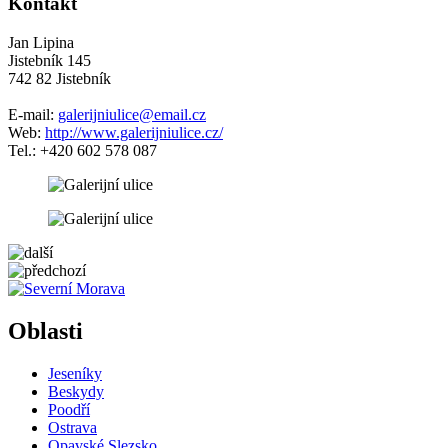
Kontakt
Jan Lipina
Jistebník 145
742 82 Jistebník
E-mail:
galerijniulice@email.cz
Web:
http://www.galerijniulice.cz/
Tel.: +420 602 578 087
5 km
Leaflet
| ©
OpenStreetMap
contributors
+
Oblasti
−
Jeseníky
Beskydy
Poodří
Ostrava
Opavské Slezsko