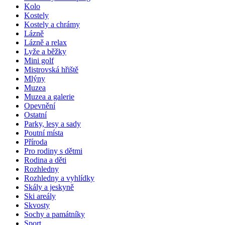
Kolo
Kostely
Kostely a chrámy
Lázně
Lázně a relax
Lyže a běžky
Mini golf
Mistrovská hřiště
Mlýny
Muzea
Muzea a galerie
Opevnění
Ostatní
Parky, lesy a sady
Poutní místa
Příroda
Pro rodiny s dětmi
Rodina a děti
Rozhledny
Rozhledny a vyhlídky
Skály a jeskyně
Ski areály
Skvosty
Sochy a památníky
Sport