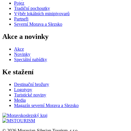
Pojez
Tradiční pochoutky
Výběr lokálních minipivovarů
Partneři
Severní Morava a Slezsko
Akce a novinky
Akce
Novinky
Speciální nabídky
Ke stažení
Destinační brožury
Logotypy
Turistické noviny
Media
Magazín severní Morava a Slezsko
© 2026 Moravian-Silesian Tourism, s.r.o.