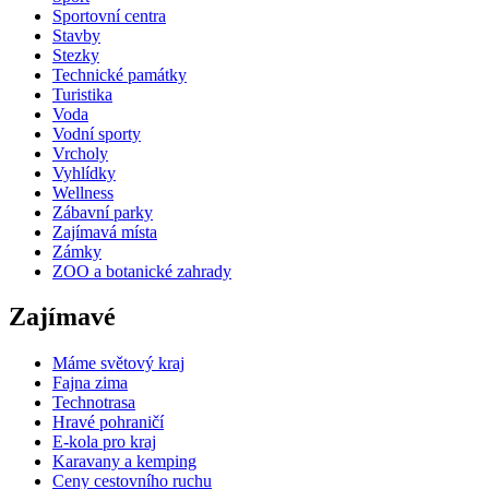
Sportovní centra
Stavby
Stezky
Technické památky
Turistika
Voda
Vodní sporty
Vrcholy
Vyhlídky
Wellness
Zábavní parky
Zajímavá místa
Zámky
ZOO a botanické zahrady
Zajímavé
Máme světový kraj
Fajna zima
Technotrasa
Hravé pohraničí
E-kola pro kraj
Karavany a kemping
Ceny cestovního ruchu