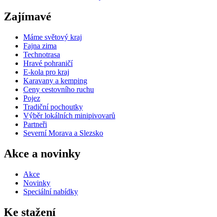
Zajímavé
Máme světový kraj
Fajna zima
Technotrasa
Hravé pohraničí
E-kola pro kraj
Karavany a kemping
Ceny cestovního ruchu
Pojez
Tradiční pochoutky
Výběr lokálních minipivovarů
Partneři
Severní Morava a Slezsko
Akce a novinky
Akce
Novinky
Speciální nabídky
Ke stažení