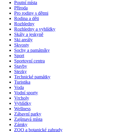
Poutní místa
Příroda
Pro rodiny s dětmi
Rodina a děti
Rozhledny
Rozhledny a vyhlídky
Skály a jeskyně
Ski areály
Skvosty
Sochy a památníky
Sport
Sportovní centra
Stavby
Stezky
Technické památky
Turistika
Voda
Vodní sporty
Vrcholy
Vyhlídky
Wellness
Zábavní parky
Zajímavá místa
Zámky
ZOO a botanické zahrady