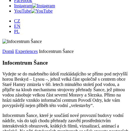
Facebook
Instagram
YouTube
CZ
EN
PL
Domů
Experiences
Infocentrum Šance
Infocentrum Šance
Vydejte se do malebného údolí rozkládajícího se přímo pod nejvyšší
horou Beskyd – Lysou –, jehož velká část společně s centrem obce
Staré Hamry zmizela v 60. letech minulého století pod vodou, a
přijďte na kloub mechanismu strojovny přehrady Šance, jež pitnou
vodou zásobuje velkou část severní Moravy a Slezska. Přímo na
hrázi nádrže vzniklo informační centrum Povodí Odry, kde vám
povyprávějí nejen příběh této vodní „velestavby“.
Infocentrum Šance, které je součástí nové provozní budovy vodní
nádrže, vás do tajů chodu přehrady zasvětí prostřednictvím
interaktivních obrazovek, krátkých filmů, vizualizací, animací a