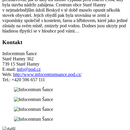
byla stavba nádrže zahájena. Centrum obce Staré Hamry
v nejmalebnějším údolí Beskyd v té době muselo opustit několik
stovek obyvatel. Jejich obydlí pak byla srovnána se zemí a
vzpomínky společně s kostelem, farou a hřbitovem, které jako jediné
zůstaly na svém místě, zmizely pod vodou. Dodnes jsou ukryty pod
hladinou třpytící se v hloubce pod vámi…
Kontakt
Infocentrum Šance
Staré Hamry 362
739 15 Staré Hamry
E-mail:
info@pod.cz
Web:
http://www.infocentrumsance.pod.cz/
Tel.: +420 596 657 111