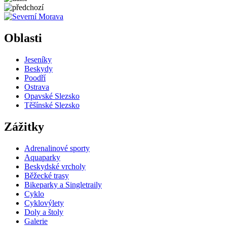
5 km
Leaflet
| ©
OpenStreetMap
contributors
+
Oblasti
−
Jeseníky
Beskydy
Poodří
Ostrava
Opavské Slezsko
Těšínské Slezsko
Zážitky
Adrenalinové sporty
Aquaparky
Beskydské vrcholy
Běžecké trasy
Bikeparky a Singletraily
Cyklo
Cyklovýlety
Doly a štoly
Galerie