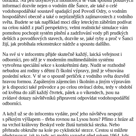
obrázků. Na pěti dotykových monitorech se však spoustu poutavých
informací dozvíte nejen o vodním díle Šance, ale také o celé
vodohospodářské soustavě spadající pod Povodí Odry, o vodním
hospodářství obecně a také o nejrůznějších zajímavostech z vodního
světa. Budete se tak například moci díky leteckým záběrům podívat
na celou nádrž z ptačí perspektivy, velmi realistické simulace vám
pomohou pochopit systém plnění a zadržování vody při prudkých
deštích a povodňových stavech, dozvíte se, jaké ryby a proč v Šanci
žijí, jak probíhala rekonstrukce nádrže a spoustu dalšího.
Na své si v infocentru přijde skutečně každý, laická veřejnost i
odborníci, pro něž je v moderním multimediálním systému
vytvořena speciální sekce s konkrétními daty. Nudit se rozhodně
nebudou ani rodiny s dětmi či školní výpravy, jimž je věnována
poslední sekce. V té se o spoustě perliček z vodního světa dozvědí
hravou formou. Zapáleným zájemcům i školním a jiným výpravám
je k dispozici také průvodce a po celou otvírací dobu, tedy v období
od května do září každý čtvrtek, pátek a o víkendech, jsou na
zvídavé dotazy návštěvníků připraveni odpovídat vodohospodářští
odborníci.
A když už se do infocentra vydáte, proč jeho návštěvu nespojit
s pěkným výšlapem – třeba rovnou na Lysou horu? Přímo z hráze až
na vrchol královny Beskyd vede žlutá turistická stezka. Nebo
přehradu obkružte na kole po cyklistické stezce. Cestou si můžete
představovat, jak to tady asi mohlo vypadat před rokem 1964, kdy