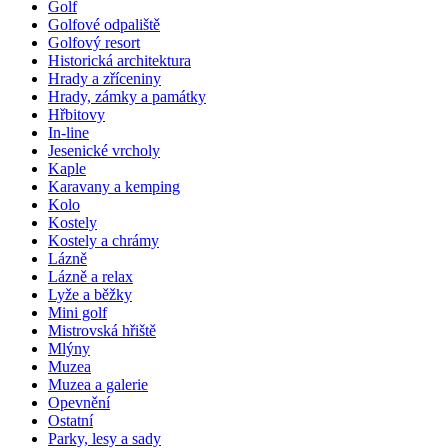
Golf
Golfové odpaliště
Golfový resort
Historická architektura
Hrady a zříceniny
Hrady, zámky a památky
Hřbitovy
In-line
Jesenické vrcholy
Kaple
Karavany a kemping
Kolo
Kostely
Kostely a chrámy
Lázně
Lázně a relax
Lyže a běžky
Mini golf
Mistrovská hřiště
Mlýny
Muzea
Muzea a galerie
Opevnění
Ostatní
Parky, lesy a sady