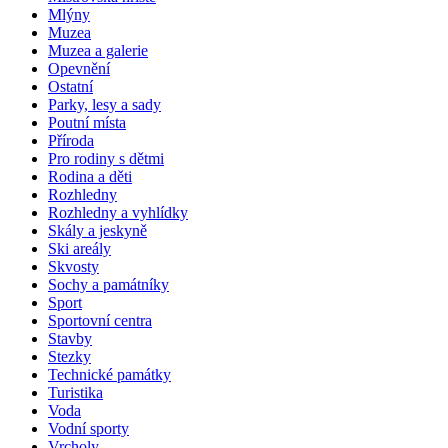
Mlýny
Muzea
Muzea a galerie
Opevnění
Ostatní
Parky, lesy a sady
Poutní místa
Příroda
Pro rodiny s dětmi
Rodina a děti
Rozhledny
Rozhledny a vyhlídky
Skály a jeskyně
Ski areály
Skvosty
Sochy a památníky
Sport
Sportovní centra
Stavby
Stezky
Technické památky
Turistika
Voda
Vodní sporty
Vrcholy