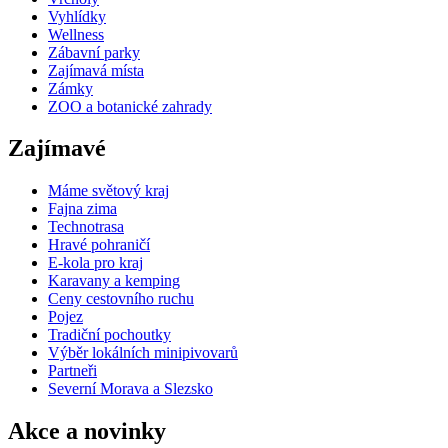
Vyhlídky
Wellness
Zábavní parky
Zajímavá místa
Zámky
ZOO a botanické zahrady
Zajímavé
Máme světový kraj
Fajna zima
Technotrasa
Hravé pohraničí
E-kola pro kraj
Karavany a kemping
Ceny cestovního ruchu
Pojez
Tradiční pochoutky
Výběr lokálních minipivovarů
Partneři
Severní Morava a Slezsko
Akce a novinky