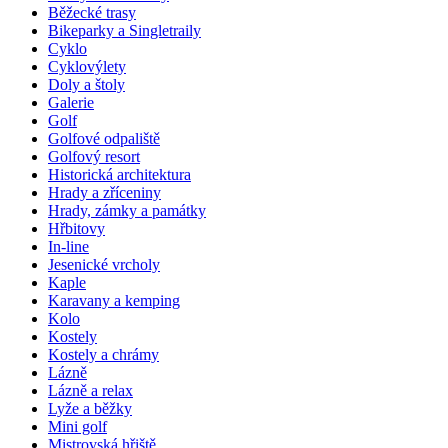
Běžecké trasy
Bikeparky a Singletraily
Cyklo
Cyklovýlety
Doly a štoly
Galerie
Golf
Golfové odpaliště
Golfový resort
Historická architektura
Hrady a zříceniny
Hrady, zámky a památky
Hřbitovy
In-line
Jesenické vrcholy
Kaple
Karavany a kemping
Kolo
Kostely
Kostely a chrámy
Lázně
Lázně a relax
Lyže a běžky
Mini golf
Mistrovská hřiště