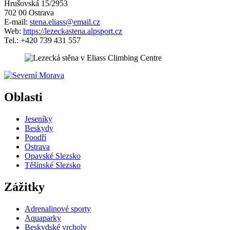
Hrušovská 15/2953
702 00 Ostrava
E-mail:
stena.eliass@email.cz
Web:
https://lezeckastena.alpsport.cz
Tel.: +420 739 431 557
5 km
Leaflet
| ©
OpenStreetMap
contributors
+
Oblasti
−
Jeseníky
Beskydy
Poodří
Ostrava
Opavské Slezsko
Těšínské Slezsko
Zážitky
Adrenalinové sporty
Aquaparky
Beskydské vrcholy