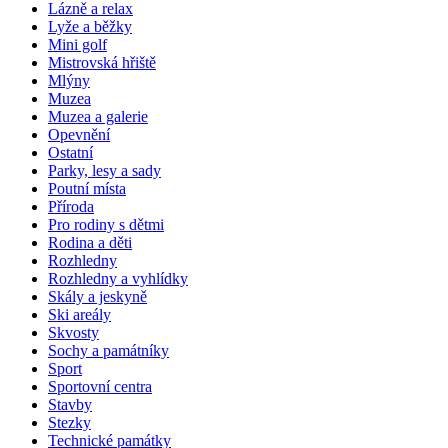
Lázně a relax
Lyže a běžky
Mini golf
Mistrovská hřiště
Mlýny
Muzea
Muzea a galerie
Opevnění
Ostatní
Parky, lesy a sady
Poutní místa
Příroda
Pro rodiny s dětmi
Rodina a děti
Rozhledny
Rozhledny a vyhlídky
Skály a jeskyně
Ski areály
Skvosty
Sochy a památníky
Sport
Sportovní centra
Stavby
Stezky
Technické památky