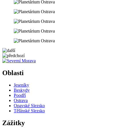
5 km
Leaflet
| ©
OpenStreetMap
contributors
+
Oblasti
−
Jeseníky
Beskydy
Poodří
Ostrava
Opavské Slezsko
Těšínské Slezsko
Zážitky