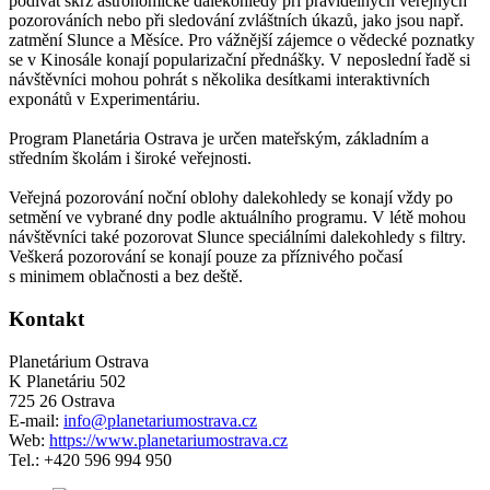
podívat skrz astronomické dalekohledy při pravidelných veřejných
pozorováních nebo při sledování zvláštních úkazů, jako jsou např.
zatmění Slunce a Měsíce. Pro vážnější zájemce o vědecké poznatky
se v Kinosále konají popularizační přednášky. V neposlední řadě si
návštěvníci mohou pohrát s několika desítkami interaktivních
exponátů v Experimentáriu.
Program Planetária Ostrava je určen mateřským, základním a
středním školám i široké veřejnosti.
Veřejná pozorování noční oblohy dalekohledy se konají vždy po
setmění ve vybrané dny podle aktuálního programu. V létě mohou
návštěvníci také pozorovat Slunce speciálními dalekohledy s filtry.
Veškerá pozorování se konají pouze za příznivého počasí
s minimem oblačnosti a bez deště.
Kontakt
Planetárium Ostrava
K Planetáriu 502
725 26 Ostrava
E-mail:
info@planetariumostrava.cz
Web:
https://www.planetariumostrava.cz
Tel.: +420 596 994 950