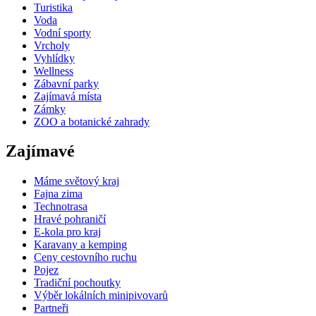
Turistika
Voda
Vodní sporty
Vrcholy
Vyhlídky
Wellness
Zábavní parky
Zajímavá místa
Zámky
ZOO a botanické zahrady
Zajímavé
Máme světový kraj
Fajna zima
Technotrasa
Hravé pohraničí
E-kola pro kraj
Karavany a kemping
Ceny cestovního ruchu
Pojez
Tradiční pochoutky
Výběr lokálních minipivovarů
Partneři