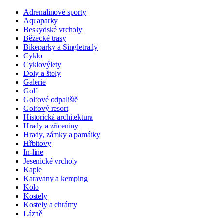
Adrenalinové sporty
Aquaparky
Beskydské vrcholy
Běžecké trasy
Bikeparky a Singletraily
Cyklo
Cyklovýlety
Doly a štoly
Galerie
Golf
Golfové odpaliště
Golfový resort
Historická architektura
Hrady a zříceniny
Hrady, zámky a památky
Hřbitovy
In-line
Jesenické vrcholy
Kaple
Karavany a kemping
Kolo
Kostely
Kostely a chrámy
Lázně