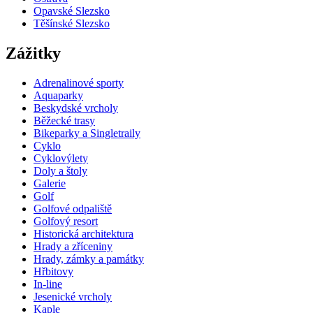
Opavské Slezsko
Těšínské Slezsko
Zážitky
Adrenalinové sporty
Aquaparky
Beskydské vrcholy
Běžecké trasy
Bikeparky a Singletraily
Cyklo
Cyklovýlety
Doly a štoly
Galerie
Golf
Golfové odpaliště
Golfový resort
Historická architektura
Hrady a zříceniny
Hrady, zámky a památky
Hřbitovy
In-line
Jesenické vrcholy
Kaple