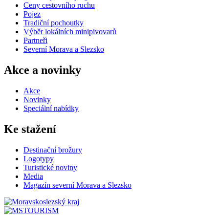
Ceny cestovního ruchu
Pojez
Tradiční pochoutky
Výběr lokálních minipivovarů
Partneři
Severní Morava a Slezsko
Akce a novinky
Akce
Novinky
Speciální nabídky
Ke stažení
Destinační brožury
Logotypy
Turistické noviny
Media
Magazín severní Morava a Slezsko