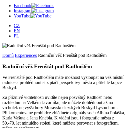
Facebook
Instagram
YouTube
CZ
EN
PL
Domů
Experiences
Radniční věž Frenštát pod Radhoštěm
Radniční věž Frenštát pod Radhoštěm
Ve Frenštátě pod Radhoštěm máte možnost vystoupat na věž místní
radnice a prohlédnout si z ptačí perspektivy město a přilehlé kopce
Beskyd.
Za příznivé viditelnosti uvidíte nejen posvátný Radhošť nebo
rozhlednu na Velkém Javorníku, ale můžete dohlédnout až na
vrcholek nejvyšší hory Moravskoslezských Beskyd Lysou horu.
Při komentované prohlídce zhlédnete originály soch Albína Poláška,
Karla Vašuta a Jana Knebla. K vidění jsou i fotografie města z
50.-70. let minulého století, které můžete porovnat s fotografiemi