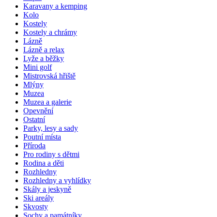
Karavany a kemping
Kolo
Kostely
Kostely a chrámy
Lázně
Lázně a relax
Lyže a běžky
Mini golf
Mistrovská hřiště
Mlýny
Muzea
Muzea a galerie
Opevnění
Ostatní
Parky, lesy a sady
Poutní místa
Příroda
Pro rodiny s dětmi
Rodina a děti
Rozhledny
Rozhledny a vyhlídky
Skály a jeskyně
Ski areály
Skvosty
Sochy a památníky