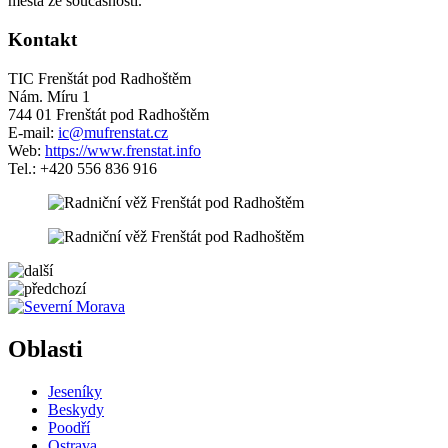
města ze současnosti.
Kontakt
TIC Frenštát pod Radhoštěm
Nám. Míru 1
744 01 Frenštát pod Radhoštěm
E-mail:
ic@mufrenstat.cz
Web:
https://www.frenstat.info
Tel.: +420 556 836 916
5 km
Leaflet
| ©
OpenStreetMap
contributors
+
Oblasti
−
Jeseníky
Beskydy
Poodří
Ostrava