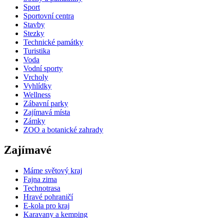
Sport
Sportovní centra
Stavby
Stezky
Technické památky
Turistika
Voda
Vodní sporty
Vrcholy
Vyhlídky
Wellness
Zábavní parky
Zajímavá místa
Zámky
ZOO a botanické zahrady
Zajímavé
Máme světový kraj
Fajna zima
Technotrasa
Hravé pohraničí
E-kola pro kraj
Karavany a kemping