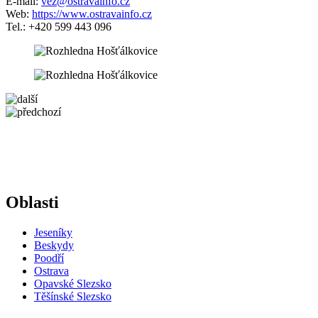
E-mail:
vez@ostravainfo.cz
Web:
https://www.ostravainfo.cz
Tel.: +420 599 443 096
5 km
+
−
Oblasti
Jeseníky
Beskydy
Poodří
Ostrava
Opavské Slezsko
Těšínské Slezsko