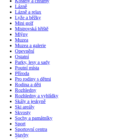
Kostely a chrámy
Lázně
Lázně a relax
Lyže a běžky
Mini golf
Mistrovská hřiště
Mlýny
Muzea
Muzea a galerie
Opevnění
Ostatní
Parky, lesy a sady
Poutní místa
Příroda
Pro rodiny s dětmi
Rodina a děti
Rozhledny
Rozhledny a vyhlídky
Skály a jeskyně
Ski areály
Skvosty
Sochy a památníky
Sport
Sportovní centra
Stavby