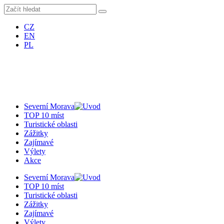
CZ
EN
PL
Severní Morava
TOP 10 míst
Turistické oblasti
Zážitky
Zajímavé
Výlety
Akce
Severní Morava
TOP 10 míst
Turistické oblasti
Zážitky
Zajímavé
Výlety