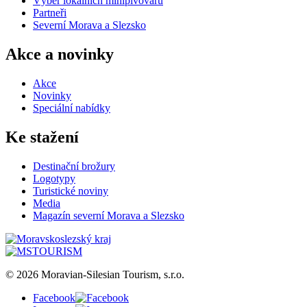
Výběr lokálních minipivovarů
Partneři
Severní Morava a Slezsko
Akce a novinky
Akce
Novinky
Speciální nabídky
Ke stažení
Destinační brožury
Logotypy
Turistické noviny
Media
Magazín severní Morava a Slezsko
© 2026 Moravian-Silesian Tourism, s.r.o.
Facebook