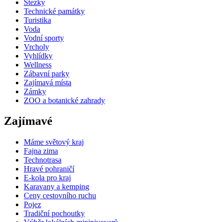
Stezky
Technické památky
Turistika
Voda
Vodní sporty
Vrcholy
Vyhlídky
Wellness
Zábavní parky
Zajímavá místa
Zámky
ZOO a botanické zahrady
Zajímavé
Máme světový kraj
Fajna zima
Technotrasa
Hravé pohraničí
E-kola pro kraj
Karavany a kemping
Ceny cestovního ruchu
Pojez
Tradiční pochoutky