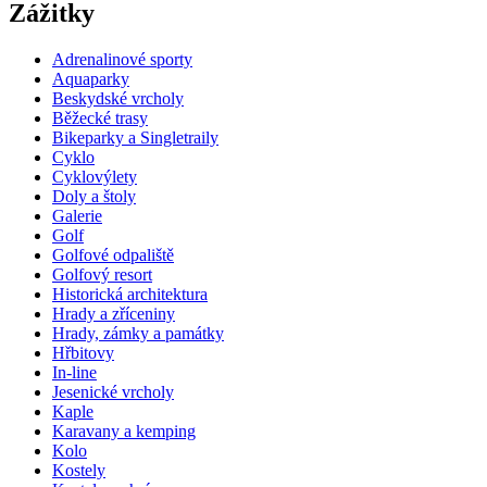
Zážitky
Adrenalinové sporty
Aquaparky
Beskydské vrcholy
Běžecké trasy
Bikeparky a Singletraily
Cyklo
Cyklovýlety
Doly a štoly
Galerie
Golf
Golfové odpaliště
Golfový resort
Historická architektura
Hrady a zříceniny
Hrady, zámky a památky
Hřbitovy
In-line
Jesenické vrcholy
Kaple
Karavany a kemping
Kolo
Kostely