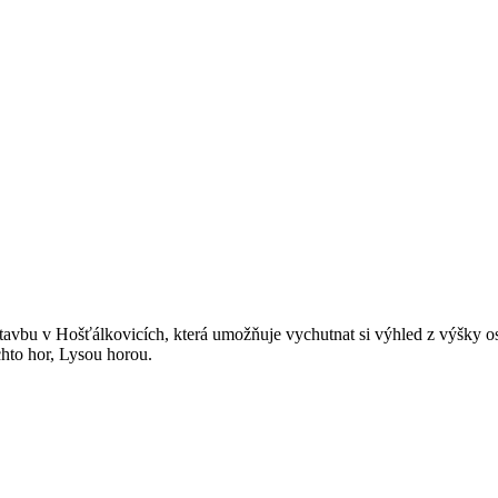
tavbu v Hošťálkovicích, která umožňuje vychutnat si výhled z výšky o
hto hor, Lysou horou.