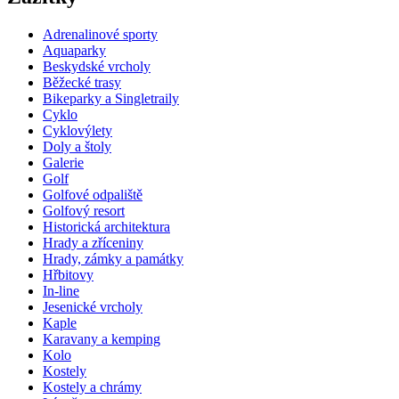
Adrenalinové sporty
Aquaparky
Beskydské vrcholy
Běžecké trasy
Bikeparky a Singletraily
Cyklo
Cyklovýlety
Doly a štoly
Galerie
Golf
Golfové odpaliště
Golfový resort
Historická architektura
Hrady a zříceniny
Hrady, zámky a památky
Hřbitovy
In-line
Jesenické vrcholy
Kaple
Karavany a kemping
Kolo
Kostely
Kostely a chrámy