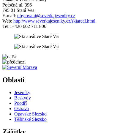
Potočná ul. 396
795 01 Stará Ves
E-mail:
ubytovani@severkajeseniky.cz
Web:
http://www.severkajeseniky.cz/skiareal.html
Tel.: +420 602 711 806
5 km
Leaflet
| ©
OpenStreetMap
contributors
+
Oblasti
−
Jeseníky
Beskydy
Poodří
Ostrava
Opavské Slezsko
Těšínské Slezsko
Zážitky