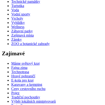
Technické památky
Turistika
Voda
Vodní sporty
Vrcholy
Vyhlídky
Wellness
Zábavní parky
Zajímavá místa
Zámky
ZOO a botanické zahrady
Zajímavé
Máme světový kraj
Fajna zima
Technotrasa
Hravé pohraničí
E-kola pro kraj
Karavany a kemping
Ceny cestovního ruchu
Pojez
Tradiční pochoutky
Výběr lokálních minipivovarů