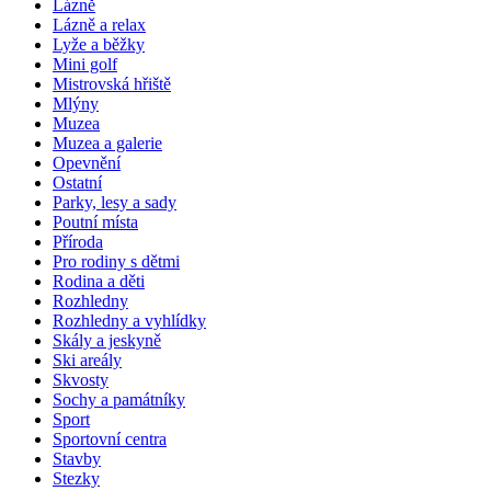
Lázně
Lázně a relax
Lyže a běžky
Mini golf
Mistrovská hřiště
Mlýny
Muzea
Muzea a galerie
Opevnění
Ostatní
Parky, lesy a sady
Poutní místa
Příroda
Pro rodiny s dětmi
Rodina a děti
Rozhledny
Rozhledny a vyhlídky
Skály a jeskyně
Ski areály
Skvosty
Sochy a památníky
Sport
Sportovní centra
Stavby
Stezky