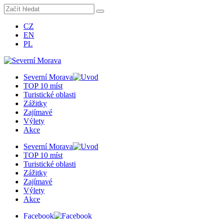
CZ
EN
PL
Severní Morava
TOP 10 míst
Turistické oblasti
Zážitky
Zajímavé
Výlety
Akce
Severní Morava
TOP 10 míst
Turistické oblasti
Zážitky
Zajímavé
Výlety
Akce
Facebook