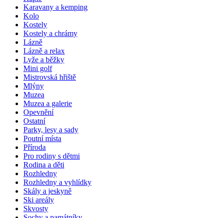
Karavany a kemping
Kolo
Kostely
Kostely a chrámy
Lázně
Lázně a relax
Lyže a běžky
Mini golf
Mistrovská hřiště
Mlýny
Muzea
Muzea a galerie
Opevnění
Ostatní
Parky, lesy a sady
Poutní místa
Příroda
Pro rodiny s dětmi
Rodina a děti
Rozhledny
Rozhledny a vyhlídky
Skály a jeskyně
Ski areály
Skvosty
Sochy a památníky