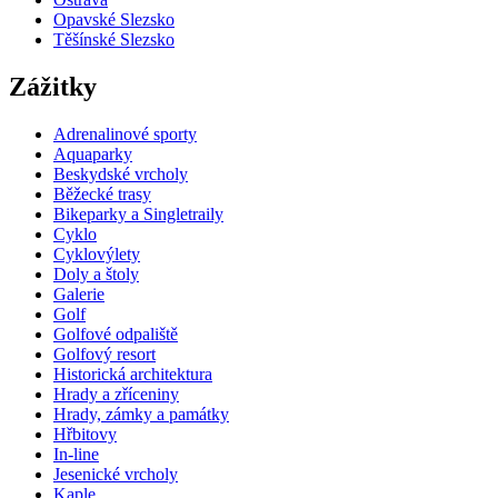
Opavské Slezsko
Těšínské Slezsko
Zážitky
Adrenalinové sporty
Aquaparky
Beskydské vrcholy
Běžecké trasy
Bikeparky a Singletraily
Cyklo
Cyklovýlety
Doly a štoly
Galerie
Golf
Golfové odpaliště
Golfový resort
Historická architektura
Hrady a zříceniny
Hrady, zámky a památky
Hřbitovy
In-line
Jesenické vrcholy
Kaple