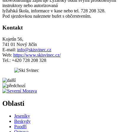
snowboardingu zajišťuje Lyžařský oddíl svými proškolenými
instruktory nebo autorizovaná
lyžařská škola, informace v kase nebo tel. 728 208 328.
Pod sjezdovkou naleznete bufet s občerstvením.
Kontakt
Kojetín 56,
741 01 Nový Jičín
E-mail:
info@skisvinec.cz
Web:
https://www.skisvinec.cz/
Tel.: +420 728 208 328
5 km
Leaflet
| ©
OpenStreetMap
contributors
+
Oblasti
−
Jeseníky
Beskydy
Poodří
Ostrava