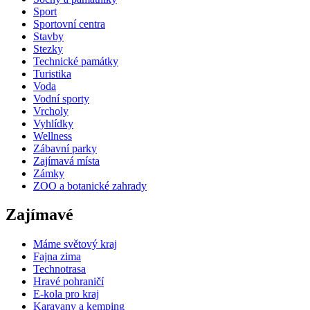
Sport
Sportovní centra
Stavby
Stezky
Technické památky
Turistika
Voda
Vodní sporty
Vrcholy
Vyhlídky
Wellness
Zábavní parky
Zajímavá místa
Zámky
ZOO a botanické zahrady
Zajímavé
Máme světový kraj
Fajna zima
Technotrasa
Hravé pohraničí
E-kola pro kraj
Karavany a kemping