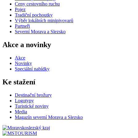
Ceny cestovního ruchu
Pojez
Tradiční pochoutky
Výběr lokálních minipivovarů
Partneři
Severní Morava a Slezsko
Akce a novinky
Akce
Novinky
Speciální nabídky
Ke stažení
Destinační brožury
Logotypy
Turistické noviny
Media
Magazín severní Morava a Slezsko