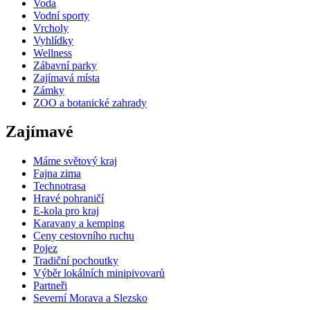
Voda
Vodní sporty
Vrcholy
Vyhlídky
Wellness
Zábavní parky
Zajímavá místa
Zámky
ZOO a botanické zahrady
Zajímavé
Máme světový kraj
Fajna zima
Technotrasa
Hravé pohraničí
E-kola pro kraj
Karavany a kemping
Ceny cestovního ruchu
Pojez
Tradiční pochoutky
Výběr lokálních minipivovarů
Partneři
Severní Morava a Slezsko