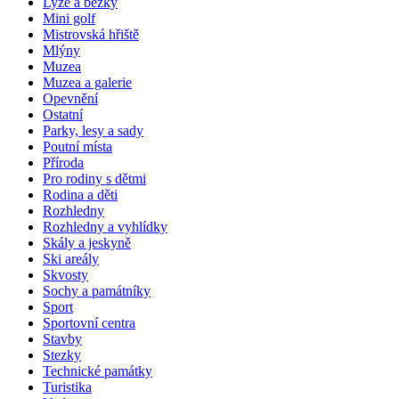
Lyže a běžky
Mini golf
Mistrovská hřiště
Mlýny
Muzea
Muzea a galerie
Opevnění
Ostatní
Parky, lesy a sady
Poutní místa
Příroda
Pro rodiny s dětmi
Rodina a děti
Rozhledny
Rozhledny a vyhlídky
Skály a jeskyně
Ski areály
Skvosty
Sochy a památníky
Sport
Sportovní centra
Stavby
Stezky
Technické památky
Turistika