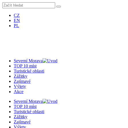
CZ
EN
PL
Severní Morava
TOP 10 míst
Turistické oblasti
Zážitky
Zajímavé
Výlety
Akce
Severní Morava
TOP 10 míst
Turistické oblasti
Zážitky
Zajímavé
Výlety