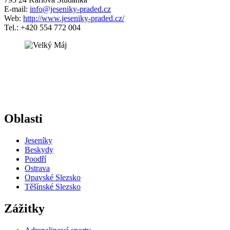
E-mail:
info@jeseniky-praded.cz
Web:
http://www.jeseniky-praded.cz/
Tel.: +420 554 772 004
5 km
+
−
Oblasti
Jeseníky
Beskydy
Poodří
Ostrava
Opavské Slezsko
Těšínské Slezsko
Zážitky