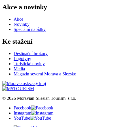
Akce a novinky
Akce
Novinky
Speciální nabídky
Ke stažení
Destinační brožury
Logotypy
Turistické noviny
Media
Magazín severní Morava a Slezsko
© 2026 Moravian-Silesian Tourism, s.r.o.
Facebook
Instagram
YouTube