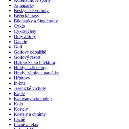
Adrenalinové sporty
Aquaparky
Beskydské vrcholy
Běžecké trasy
Bikeparky a Singletraily
Cyklo
Cyklovýlety
Doly a štoly
Galerie
Golf
Golfové odpaliště
Golfový resort
Historická architektura
Hrady a zříceniny
Hrady, zámky a památky
Hřbitovy
In-line
Jesenické vrcholy
Kaple
Karavany a kemping
Kolo
Kostely
Kostely a chrámy
Lázně
Lázně a relax