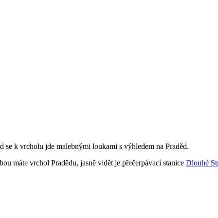
d se k vrcholu jde malebnými loukami s výhledem na Praděd.
ou máte vrchol Pradědu, jasně vidět je přečerpávací stanice
Dlouhé St