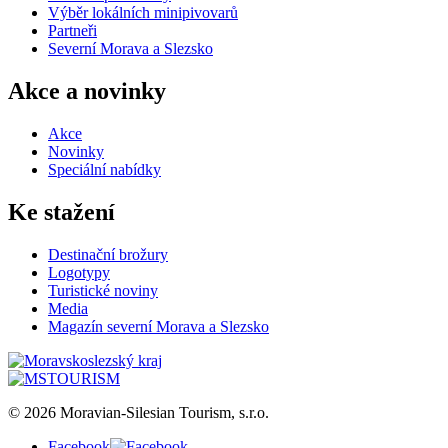
Výběr lokálních minipivovarů
Partneři
Severní Morava a Slezsko
Akce a novinky
Akce
Novinky
Speciální nabídky
Ke stažení
Destinační brožury
Logotypy
Turistické noviny
Media
Magazín severní Morava a Slezsko
© 2026 Moravian-Silesian Tourism, s.r.o.
Facebook