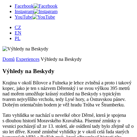
Facebook
Instagram
YouTube
CZ
EN
PL
Domů
Experiences
Výhledy na Beskydy
Výhledy na Beskydy
Krajina v okolí Bílovce a Fulneka je lehce zvlněná a proto i takový
kopec, jako je ten s názvem Děrenský i se svou výškou 395 metrů
nad mořem umožňuje krásný rozhled na Beskydy s typickým
tvarem nejvyššího vrcholu, tedy Lysé hory, a Ostravskou pánev.
Dobrým orientačním bodem je věž hradu Trúba ve Štramberku.
Tato vyhlídka se nachází u nevelké obce Děrné, která je spojena
s dlouhou historií Moravského Kravařska. Písemné zmínky o
vesnici pocházejí už ze 13. století, ale osídlení tady bylo zřejmě už o
sto let dříve. Kromě zmíněné vyhlídky je v okolí celá řada starých