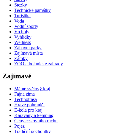
Stezky
Technické památky
Turistika
Voda
Vodní sporty
Vrcholy
Vyhlídky
Wellness
Zábavní parky
Zajímavá místa
Zámky
ZOO a botanické zahrady
Zajímavé
Máme světový kraj
Fajna zima
Technotrasa
Hravé pohraničí
E-kola pro kraj
Karavany a kemping
Ceny cestovního ruchu
Pojez
Tradiční pochoutky