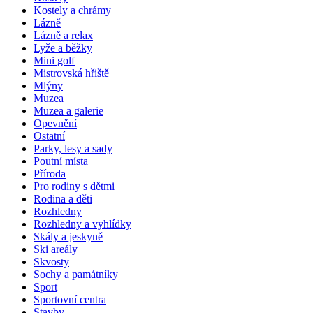
Kostely a chrámy
Lázně
Lázně a relax
Lyže a běžky
Mini golf
Mistrovská hřiště
Mlýny
Muzea
Muzea a galerie
Opevnění
Ostatní
Parky, lesy a sady
Poutní místa
Příroda
Pro rodiny s dětmi
Rodina a děti
Rozhledny
Rozhledny a vyhlídky
Skály a jeskyně
Ski areály
Skvosty
Sochy a památníky
Sport
Sportovní centra
Stavby