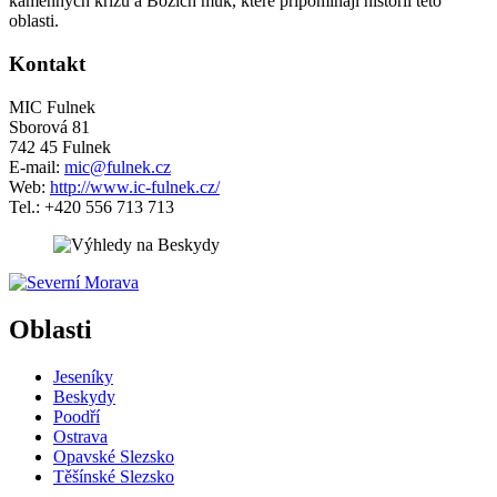
kamenných křížů a Božích muk, které připomínají historii této
oblasti.
Kontakt
MIC Fulnek
Sborová 81
742 45 Fulnek
E-mail:
mic@fulnek.cz
Web:
http://www.ic-fulnek.cz/
Tel.: +420 556 713 713
5 km
Leaflet
| ©
OpenStreetMap
contributors
+
Oblasti
−
Jeseníky
Beskydy
Poodří
Ostrava
Opavské Slezsko
Těšínské Slezsko