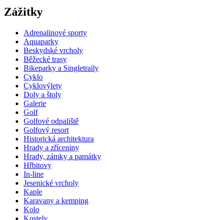
Zážitky
Adrenalinové sporty
Aquaparky
Beskydské vrcholy
Běžecké trasy
Bikeparky a Singletraily
Cyklo
Cyklovýlety
Doly a štoly
Galerie
Golf
Golfové odpaliště
Golfový resort
Historická architektura
Hrady a zříceniny
Hrady, zámky a památky
Hřbitovy
In-line
Jesenické vrcholy
Kaple
Karavany a kemping
Kolo
Kostely