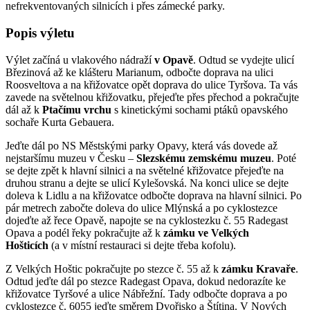
nefrekventovaných silnicích i přes zámecké parky.
Popis výletu
Výlet začíná u vlakového nádraží
v Opavě
. Odtud se vydejte ulicí
Březinová až ke klášteru Marianum, odbočte doprava na ulici
Roosveltova a na křižovatce opět doprava do ulice Tyršova. Ta vás
zavede na světelnou křižovatku, přejeďte přes přechod a pokračujte
dál až k
Ptačímu vrchu
s kinetickými sochami ptáků opavského
sochaře Kurta Gebauera.
Jeďte dál po NS Městskými parky Opavy, která vás dovede až
nejstaršímu muzeu v Česku –
Slezskému zemskému muzeu
. Poté
se dejte zpět k hlavní silnici a na světelné křižovatce přejeďte na
druhou stranu a dejte se ulicí Kylešovská. Na konci ulice se dejte
doleva k Lidlu a na křižovatce odbočte doprava na hlavní silnici. Po
pár metrech zabočte doleva do ulice Mlýnská a po cyklostezce
dojeďte až řece Opavě, napojte se na cyklostezku č. 55 Radegast
Opava a podél řeky pokračujte až k
zámku ve Velkých
Hošticích
(a v místní restauraci si dejte třeba kofolu).
Z Velkých Hoštic pokračujte po stezce č. 55 až k
zámku Kravaře
.
Odtud jeďte dál po stezce Radegast Opava, dokud nedorazíte ke
křižovatce Tyršové a ulice Nábřežní. Tady odbočte doprava a po
cyklostezce č. 6055 jeďte směrem Dvořisko a Štítina. V Nových