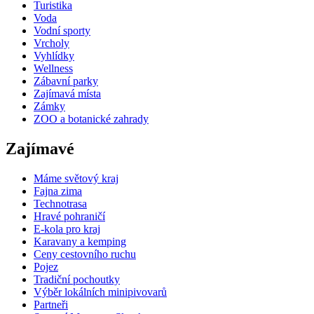
Turistika
Voda
Vodní sporty
Vrcholy
Vyhlídky
Wellness
Zábavní parky
Zajímavá místa
Zámky
ZOO a botanické zahrady
Zajímavé
Máme světový kraj
Fajna zima
Technotrasa
Hravé pohraničí
E-kola pro kraj
Karavany a kemping
Ceny cestovního ruchu
Pojez
Tradiční pochoutky
Výběr lokálních minipivovarů
Partneři