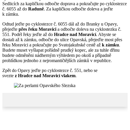
Sedlicích za kapličkou odbočte doprava a pokračujte po cyklostezce
č. 6055 až do
Raduně
. Za kapličkou odbočte doleva a jeďte
k zámku.
Odtud jeďte po cyklostezce č. 6055 dál až do Branky u Opavy,
přejeďte
přes řeku Moravici
a odbočte doleva na cyklostezku č.
551. Podél řeky jeďte až do
Hradce nad Moravicí
. Abyste se
dostali až k zámku, odbočte do ulice Opavská, přejeďte most přes
řeku Moravici a pokračujte po Svatojakubské cestě až
k zámku
.
Budete muset vyšlapat pořádně prudký kopec, ale za tuhle dřinu
budete odměněni nádherným výhledem po okolí a případně
prohlídkou jednoho z nejromantičtějších zámků v republice.
Zpět do Opavy jeďte po cyklostezce č. 551, nebo se
svezte
z Hradce nad Moravicí vlakem
.