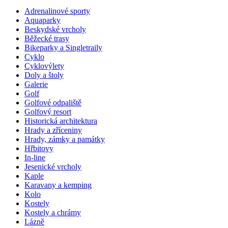
Adrenalinové sporty
Aquaparky
Beskydské vrcholy
Běžecké trasy
Bikeparky a Singletraily
Cyklo
Cyklovýlety
Doly a štoly
Galerie
Golf
Golfové odpaliště
Golfový resort
Historická architektura
Hrady a zříceniny
Hrady, zámky a památky
Hřbitovy
In-line
Jesenické vrcholy
Kaple
Karavany a kemping
Kolo
Kostely
Kostely a chrámy
Lázně