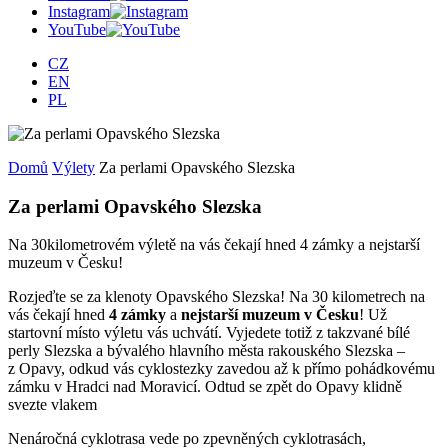
Instagram
YouTube
CZ
EN
PL
Domů
Výlety
Za perlami Opavského Slezska
Za perlami Opavského Slezska
Na 30kilometrovém výletě na vás čekají hned 4 zámky a nejstarší
muzeum v Česku!
Rozjeďte se za klenoty Opavského Slezska! Na 30 kilometrech na
vás čekají hned
4 zámky
a
nejstarší muzeum v Česku
! Už
startovní místo výletu vás uchvátí. Vyjedete totiž z takzvané bílé
perly Slezska a bývalého hlavního města rakouského Slezska –
z Opavy, odkud vás cyklostezky zavedou až k přímo pohádkovému
zámku v Hradci nad Moravicí. Odtud se zpět do Opavy klidně
svezte vlakem
Nenáročná cyklotrasa vede po zpevněných cyklotrasách,