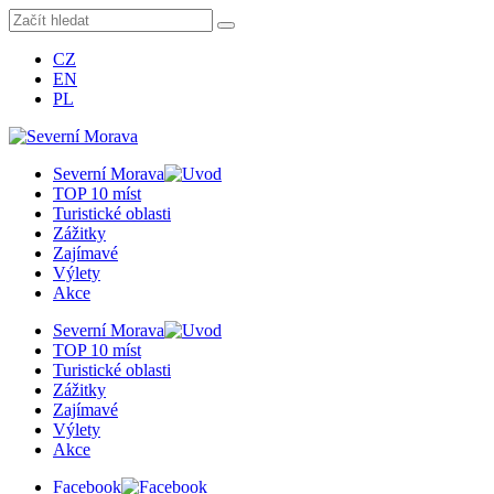
CZ
EN
PL
Severní Morava
TOP 10 míst
Turistické oblasti
Zážitky
Zajímavé
Výlety
Akce
Severní Morava
TOP 10 míst
Turistické oblasti
Zážitky
Zajímavé
Výlety
Akce
Facebook