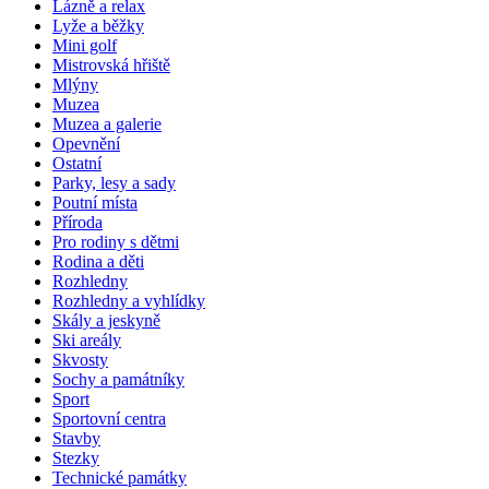
Lázně a relax
Lyže a běžky
Mini golf
Mistrovská hřiště
Mlýny
Muzea
Muzea a galerie
Opevnění
Ostatní
Parky, lesy a sady
Poutní místa
Příroda
Pro rodiny s dětmi
Rodina a děti
Rozhledny
Rozhledny a vyhlídky
Skály a jeskyně
Ski areály
Skvosty
Sochy a památníky
Sport
Sportovní centra
Stavby
Stezky
Technické památky