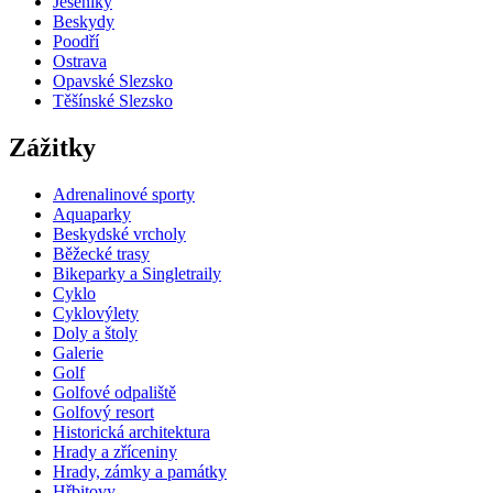
Jeseníky
Beskydy
Poodří
Ostrava
Opavské Slezsko
Těšínské Slezsko
Zážitky
Adrenalinové sporty
Aquaparky
Beskydské vrcholy
Běžecké trasy
Bikeparky a Singletraily
Cyklo
Cyklovýlety
Doly a štoly
Galerie
Golf
Golfové odpaliště
Golfový resort
Historická architektura
Hrady a zříceniny
Hrady, zámky a památky
Hřbitovy