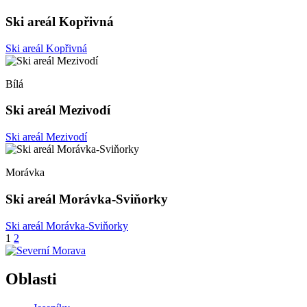
Ski areál Kopřivná
Ski areál Kopřivná
Bílá
Ski areál Mezivodí
Ski areál Mezivodí
Morávka
Ski areál Morávka-Sviňorky
Ski areál Morávka-Sviňorky
Stránkování
1
2
příspěvků
Oblasti