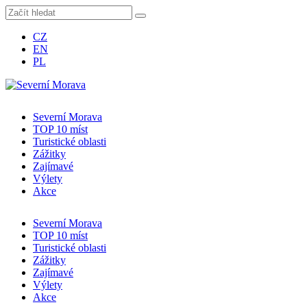
CZ
EN
PL
Severní Morava
TOP 10 míst
Turistické oblasti
Zážitky
Zajímavé
Výlety
Akce
Severní Morava
TOP 10 míst
Turistické oblasti
Zážitky
Zajímavé
Výlety
Akce