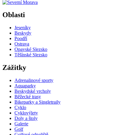
příspěvků
Oblasti
Jeseníky
Beskydy
Poodří
Ostrava
Opavské Slezsko
Těšínské Slezsko
Zážitky
Adrenalinové sporty
Aquaparky
Beskydské vrcholy
Běžecké trasy
Bikeparky a Singletraily
Cyklo
Cyklovýlety
Doly a štoly
Galerie
Golf
Golfové odpaliště