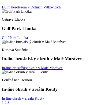
Důlní horolezení v Dolních Vítkovicích
Ostrava-Lhotka
Golf Park Lhotka
Golf Park Lhotka
Karlova Studánka
In-line bruslařský okruh v Malé Morávce
In-line bruslařský okruh v Malé Morávce
Loučná nad Desnou
In-line okruh v areálu Kouty
In-line okruh v areálu Kouty
Stránkování
1
2
3