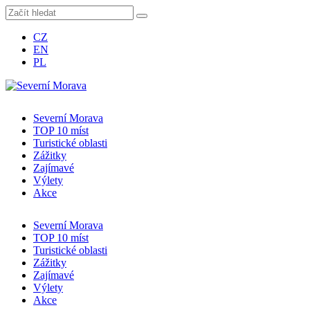
CZ
EN
PL
Severní Morava
TOP 10 míst
Turistické oblasti
Zážitky
Zajímavé
Výlety
Akce
Severní Morava
TOP 10 míst
Turistické oblasti
Zážitky
Zajímavé
Výlety
Akce