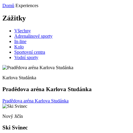
Domů
Experiences
Zážitky
Všechny
Adrenalinové sporty
In-line
Kolo
Sportovní centra
Vodní sporty
Karlova Studánka
Pradědova aréna Karlova Studánka
Pradědova aréna Karlova Studánka
Nový Jičín
Ski Svinec