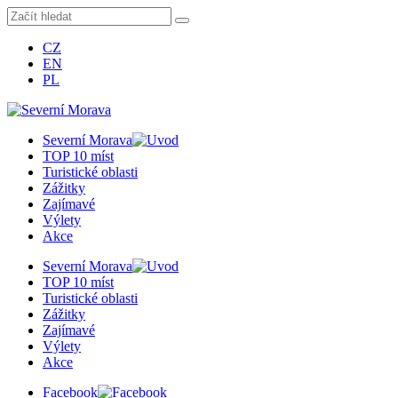
CZ
EN
PL
Severní Morava
TOP 10 míst
Turistické oblasti
Zážitky
Zajímavé
Výlety
Akce
Severní Morava
TOP 10 míst
Turistické oblasti
Zážitky
Zajímavé
Výlety
Akce
Facebook