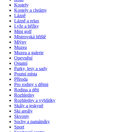
Kostely
Kostely a chrámy
Lázně
Lázně a relax
Lyže a běžky
Mini golf
Mistrovská hřiště
Mlýny
Muzea
Muzea a galerie
Opevnění
Ostatní
Parky, lesy a sady
Poutní místa
Příroda
Pro rodiny s dětmi
Rodina a děti
Rozhledny
Rozhledny a vyhlídky
Skály a jeskyně
Ski areály
Skvosty
Sochy a památníky
Sport