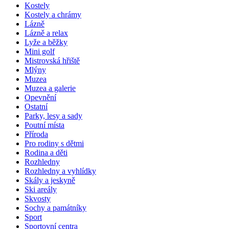
Kostely
Kostely a chrámy
Lázně
Lázně a relax
Lyže a běžky
Mini golf
Mistrovská hřiště
Mlýny
Muzea
Muzea a galerie
Opevnění
Ostatní
Parky, lesy a sady
Poutní místa
Příroda
Pro rodiny s dětmi
Rodina a děti
Rozhledny
Rozhledny a vyhlídky
Skály a jeskyně
Ski areály
Skvosty
Sochy a památníky
Sport
Sportovní centra