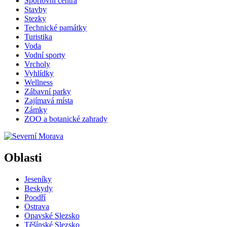
Sportovní centra
Stavby
Stezky
Technické památky
Turistika
Voda
Vodní sporty
Vrcholy
Vyhlídky
Wellness
Zábavní parky
Zajímavá místa
Zámky
ZOO a botanické zahrady
Oblasti
Jeseníky
Beskydy
Poodří
Ostrava
Opavské Slezsko
Těšínské Slezsko