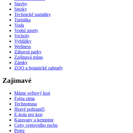
Stavby
Stezky
Technické památky
Turistika
Voda
Vodní sporty
Vrcholy
Vyhlídky
Wellness
Zábavní parky
Zajímavá místa
Zámky
ZOO a botanické zahrady
Zajímavé
Máme světový kraj
Fajna zima
Technotrasa
Hravé pohraničí
E-kola pro kraj
Karavany a kemping
Ceny cestovního ruchu
Pojez