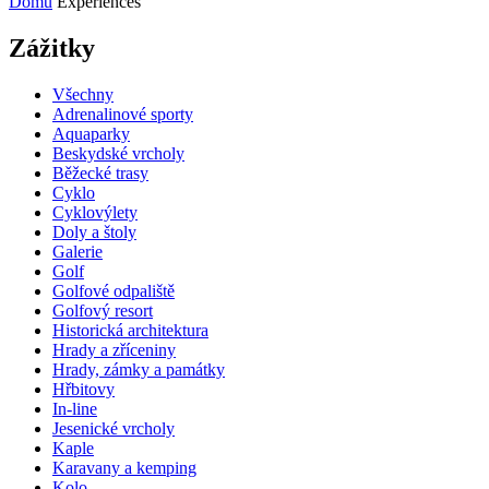
Domů
Experiences
Zážitky
Všechny
Adrenalinové sporty
Aquaparky
Beskydské vrcholy
Běžecké trasy
Cyklo
Cyklovýlety
Doly a štoly
Galerie
Golf
Golfové odpaliště
Golfový resort
Historická architektura
Hrady a zříceniny
Hrady, zámky a památky
Hřbitovy
In-line
Jesenické vrcholy
Kaple
Karavany a kemping
Kolo