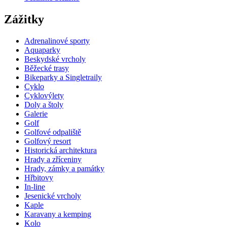
Zážitky
Adrenalinové sporty
Aquaparky
Beskydské vrcholy
Běžecké trasy
Bikeparky a Singletraily
Cyklo
Cyklovýlety
Doly a štoly
Galerie
Golf
Golfové odpaliště
Golfový resort
Historická architektura
Hrady a zříceniny
Hrady, zámky a památky
Hřbitovy
In-line
Jesenické vrcholy
Kaple
Karavany a kemping
Kolo