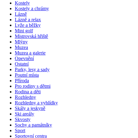
Kostely
Kostely a chrámy
Lázně
Lázně a relax
Lyže a běžky
Mini golf
Mistrovská hřiště
Mlýny
Muzea
Muzea a galerie
Opevnění
Ostatní
Parky, lesy a sady
Poutní místa
Příroda
Pro rodiny s dětmi
Rodina a děti
Rozhledny
Rozhledny a vyhlídky
Skály a jeskyně
Ski areály
Skvosty
Sochy a památníky
Sport
Sportovní centra