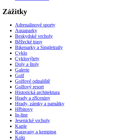
Zážitky
Adrenalinové sporty
Aquaparky
Beskydské vrcholy
Běžecké trasy
Bikeparky a Singletraily
Cyklo
Cyklovýlety
Doly a štoly
Galerie
Golf
Golfové odpaliště
Golfový resort
Historická architektura
Hrady a zříceniny
Hrady, zámky a památky
Hřbitovy
In-line
Jesenické vrcholy
Kaple
Karavany a kemping
Kolo