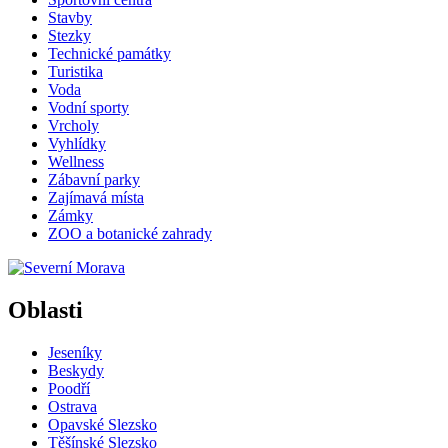
Stavby
Stezky
Technické památky
Turistika
Voda
Vodní sporty
Vrcholy
Vyhlídky
Wellness
Zábavní parky
Zajímavá místa
Zámky
ZOO a botanické zahrady
Oblasti
Jeseníky
Beskydy
Poodří
Ostrava
Opavské Slezsko
Těšínské Slezsko