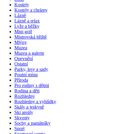
Kostely
Kostely a chrámy
Lázně
Lázně a relax
Lyže a běžky
Mini golf
Mistrovská hřiště
Mlýny
Muzea
Muzea a galerie
Opevnění
Ostatní
Parky, lesy a sady
Poutní místa
Příroda
Pro rodiny s dětmi
Rodina a děti
Rozhledny
Rozhledny a vyhlídky
Skály a jeskyně
Ski areály
Skvosty
Sochy a památníky
Sport
Sportovní centra