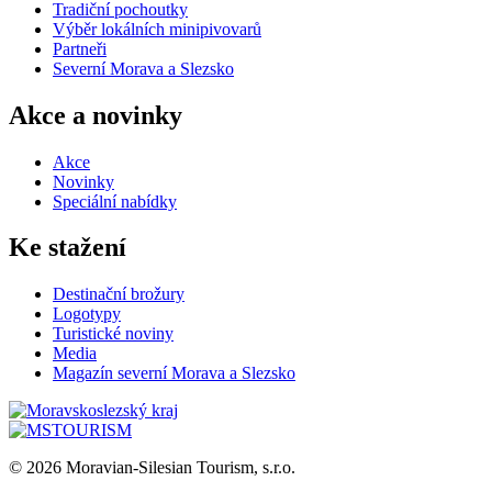
Tradiční pochoutky
Výběr lokálních minipivovarů
Partneři
Severní Morava a Slezsko
Akce a novinky
Akce
Novinky
Speciální nabídky
Ke stažení
Destinační brožury
Logotypy
Turistické noviny
Media
Magazín severní Morava a Slezsko
© 2026 Moravian-Silesian Tourism, s.r.o.