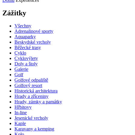
Domů
Experiences
Zážitky
Všechny
Adrenalinové sporty
Aquaparky
Beskydské vrcholy
Běžecké trasy
Cyklo
Cyklovýlety
Doly a štoly
Galerie
Golf
Golfové odpaliště
Golfový resort
Historická architektura
Hrady a zříceniny
Hrady, zámky a památky
Hřbitovy
In-line
Jesenické vrcholy
Kaple
Karavany a kemping
Kolo