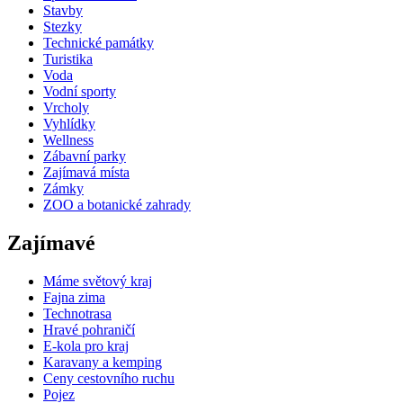
Stavby
Stezky
Technické památky
Turistika
Voda
Vodní sporty
Vrcholy
Vyhlídky
Wellness
Zábavní parky
Zajímavá místa
Zámky
ZOO a botanické zahrady
Zajímavé
Máme světový kraj
Fajna zima
Technotrasa
Hravé pohraničí
E-kola pro kraj
Karavany a kemping
Ceny cestovního ruchu
Pojez