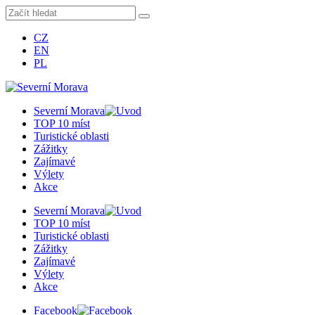
CZ
EN
PL
Severní Morava
TOP 10 míst
Turistické oblasti
Zážitky
Zajímavé
Výlety
Akce
Severní Morava
TOP 10 míst
Turistické oblasti
Zážitky
Zajímavé
Výlety
Akce
Facebook