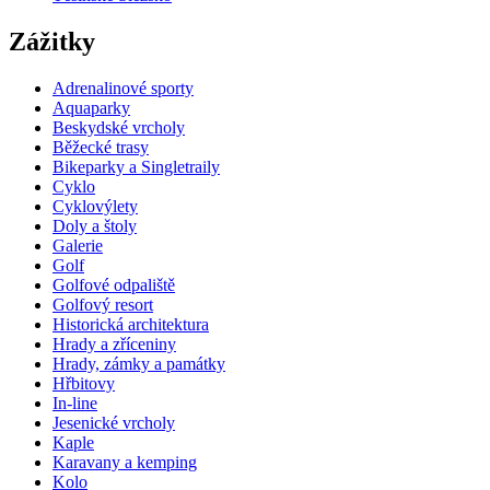
Zážitky
Adrenalinové sporty
Aquaparky
Beskydské vrcholy
Běžecké trasy
Bikeparky a Singletraily
Cyklo
Cyklovýlety
Doly a štoly
Galerie
Golf
Golfové odpaliště
Golfový resort
Historická architektura
Hrady a zříceniny
Hrady, zámky a památky
Hřbitovy
In-line
Jesenické vrcholy
Kaple
Karavany a kemping
Kolo