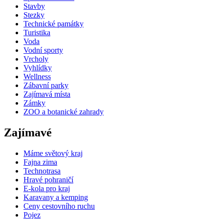
Stavby
Stezky
Technické památky
Turistika
Voda
Vodní sporty
Vrcholy
Vyhlídky
Wellness
Zábavní parky
Zajímavá místa
Zámky
ZOO a botanické zahrady
Zajímavé
Máme světový kraj
Fajna zima
Technotrasa
Hravé pohraničí
E-kola pro kraj
Karavany a kemping
Ceny cestovního ruchu
Pojez