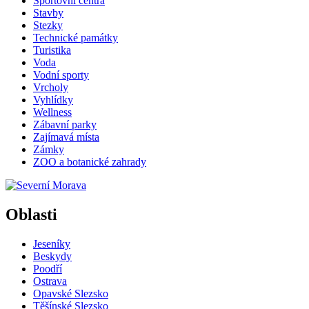
Sportovní centra
Stavby
Stezky
Technické památky
Turistika
Voda
Vodní sporty
Vrcholy
Vyhlídky
Wellness
Zábavní parky
Zajímavá místa
Zámky
ZOO a botanické zahrady
Oblasti
Jeseníky
Beskydy
Poodří
Ostrava
Opavské Slezsko
Těšínské Slezsko