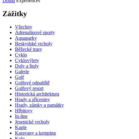
Domů
Experiences
Zážitky
Všechny
Adrenalinové sporty
Aquaparky
Beskydské vrcholy
Běžecké trasy
Cyklo
Cyklovýlety
Doly a štoly
Galerie
Golf
Golfové odpaliště
Golfový resort
Historická architektura
Hrady a zříceniny
Hrady, zámky a památky
Hřbitovy
In-line
Jesenické vrcholy
Kaple
Karavany a kemping
Kolo