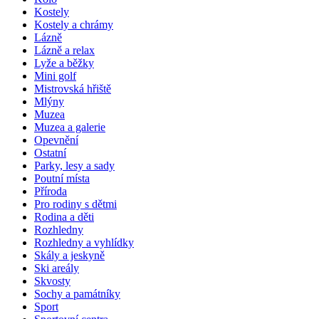
Kostely
Kostely a chrámy
Lázně
Lázně a relax
Lyže a běžky
Mini golf
Mistrovská hřiště
Mlýny
Muzea
Muzea a galerie
Opevnění
Ostatní
Parky, lesy a sady
Poutní místa
Příroda
Pro rodiny s dětmi
Rodina a děti
Rozhledny
Rozhledny a vyhlídky
Skály a jeskyně
Ski areály
Skvosty
Sochy a památníky
Sport