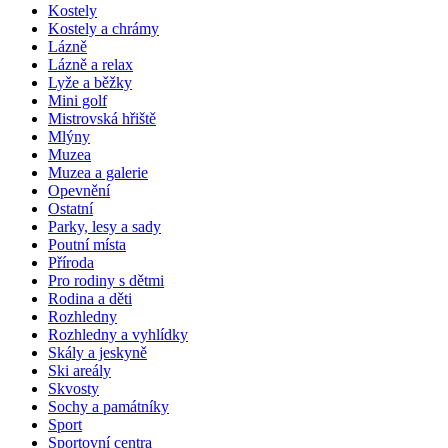
Kostely
Kostely a chrámy
Lázně
Lázně a relax
Lyže a běžky
Mini golf
Mistrovská hřiště
Mlýny
Muzea
Muzea a galerie
Opevnění
Ostatní
Parky, lesy a sady
Poutní místa
Příroda
Pro rodiny s dětmi
Rodina a děti
Rozhledny
Rozhledny a vyhlídky
Skály a jeskyně
Ski areály
Skvosty
Sochy a památníky
Sport
Sportovní centra