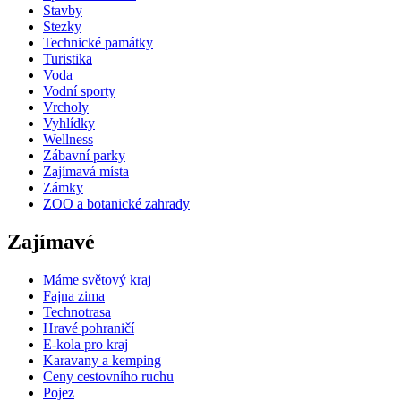
Stavby
Stezky
Technické památky
Turistika
Voda
Vodní sporty
Vrcholy
Vyhlídky
Wellness
Zábavní parky
Zajímavá místa
Zámky
ZOO a botanické zahrady
Zajímavé
Máme světový kraj
Fajna zima
Technotrasa
Hravé pohraničí
E-kola pro kraj
Karavany a kemping
Ceny cestovního ruchu
Pojez