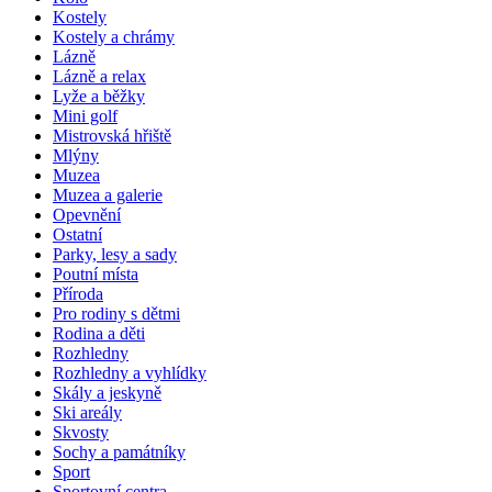
Kostely
Kostely a chrámy
Lázně
Lázně a relax
Lyže a běžky
Mini golf
Mistrovská hřiště
Mlýny
Muzea
Muzea a galerie
Opevnění
Ostatní
Parky, lesy a sady
Poutní místa
Příroda
Pro rodiny s dětmi
Rodina a děti
Rozhledny
Rozhledny a vyhlídky
Skály a jeskyně
Ski areály
Skvosty
Sochy a památníky
Sport
Sportovní centra