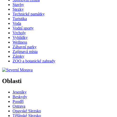
Stavby
Stezky
Technické památky
Turistika
Voda
Vodní sporty
Vrcholy
Vyhlídky
Wellness
Zábavní parky
Zajímavá místa
Zámky
ZOO a botanické zahrady
Oblasti
Jeseníky
Beskydy
Poodří
Ostrava
Opavské Slezsko
Těšínské Slezsko