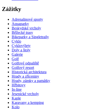
Zážitky
Adrenalinové sporty
Aquaparky
Beskydské vrcholy
Běžecké trasy
Bikeparky a Singletraily
Cyklo
Cyklovýlety
Doly a štoly
Galerie
Golf
Golfové odpaliště
Golfový resort
Historická architektura
Hrady a zříceniny
Hrady, zámky a památky
Hřbitovy
In-line
Jesenické vrcholy
Kaple
Karavany a kemping
Kolo