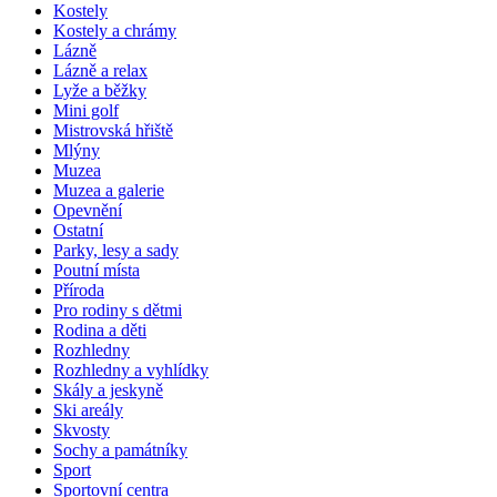
Kostely
Kostely a chrámy
Lázně
Lázně a relax
Lyže a běžky
Mini golf
Mistrovská hřiště
Mlýny
Muzea
Muzea a galerie
Opevnění
Ostatní
Parky, lesy a sady
Poutní místa
Příroda
Pro rodiny s dětmi
Rodina a děti
Rozhledny
Rozhledny a vyhlídky
Skály a jeskyně
Ski areály
Skvosty
Sochy a památníky
Sport
Sportovní centra