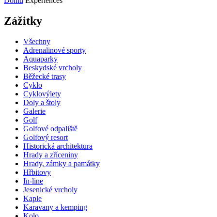
Domů
Experiences
Zážitky
Všechny
Adrenalinové sporty
Aquaparky
Beskydské vrcholy
Běžecké trasy
Cyklo
Cyklovýlety
Doly a štoly
Galerie
Golf
Golfové odpaliště
Golfový resort
Historická architektura
Hrady a zříceniny
Hrady, zámky a památky
Hřbitovy
In-line
Jesenické vrcholy
Kaple
Karavany a kemping
Kolo