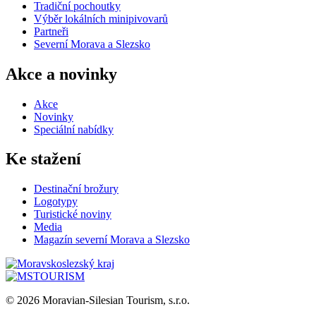
Tradiční pochoutky
Výběr lokálních minipivovarů
Partneři
Severní Morava a Slezsko
Akce a novinky
Akce
Novinky
Speciální nabídky
Ke stažení
Destinační brožury
Logotypy
Turistické noviny
Media
Magazín severní Morava a Slezsko
© 2026 Moravian-Silesian Tourism, s.r.o.