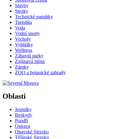
Stavby
Stezky
Technické památky
Turistika
Voda
Vodní sporty
Vrcholy
Vyhlídky
Wellness
Zábavní parky
Zajímavá místa
Zámky
ZOO a botanické zahrady
Oblasti
Jeseníky
Beskydy
Poodří
Ostrava
Opavské Slezsko
Těšínské Slezsko