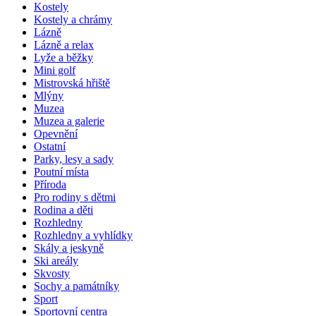
Kostely
Kostely a chrámy
Lázně
Lázně a relax
Lyže a běžky
Mini golf
Mistrovská hřiště
Mlýny
Muzea
Muzea a galerie
Opevnění
Ostatní
Parky, lesy a sady
Poutní místa
Příroda
Pro rodiny s dětmi
Rodina a děti
Rozhledny
Rozhledny a vyhlídky
Skály a jeskyně
Ski areály
Skvosty
Sochy a památníky
Sport
Sportovní centra