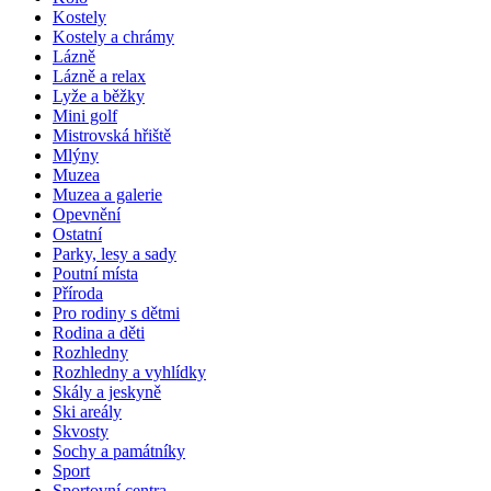
Kostely
Kostely a chrámy
Lázně
Lázně a relax
Lyže a běžky
Mini golf
Mistrovská hřiště
Mlýny
Muzea
Muzea a galerie
Opevnění
Ostatní
Parky, lesy a sady
Poutní místa
Příroda
Pro rodiny s dětmi
Rodina a děti
Rozhledny
Rozhledny a vyhlídky
Skály a jeskyně
Ski areály
Skvosty
Sochy a památníky
Sport
Sportovní centra