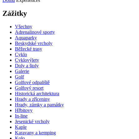
Domů
Experiences
Zážitky
Všechny
Adrenalinové sporty
Aquaparky
Beskydské vrcholy
Běžecké trasy
Cyklo
Cyklovýlety
Doly a štoly
Galerie
Golf
Golfové odpaliště
Golfový resort
Historická architektura
Hrady a zříceniny
Hrady, zámky a památky
Hřbitovy
In-line
Jesenické vrcholy
Kaple
Karavany a kemping
Kolo