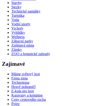
Stavby
Stezky
Technické památky
Turistika
Voda
Vodní sporty
Vrcholy
Vyhlídky
Wellness
Zábavní parky
Zajímavá místa
Zámky
ZOO a botanické zahrady
Zajímavé
Máme světový kraj
Fajna zima
Technotrasa
Hravé pohraničí
E-kola pro kraj
Karavany a kemping
Ceny cestovního ruchu
Pojez