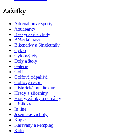
Zážitky
Adrenalinové sporty
Aquaparky
Beskydské vrcholy
Běžecké trasy
Bikeparky a Singletraily
Cyklo
Cyklovýlety
Doly a štoly
Galerie
Golf
Golfové odpaliště
Golfový resort
Historická architektura
Hrady a zříceniny
Hrady, zámky a památky
Hřbitovy
In-line
Jesenické vrcholy
Kaple
Karavany a kemping
Kolo