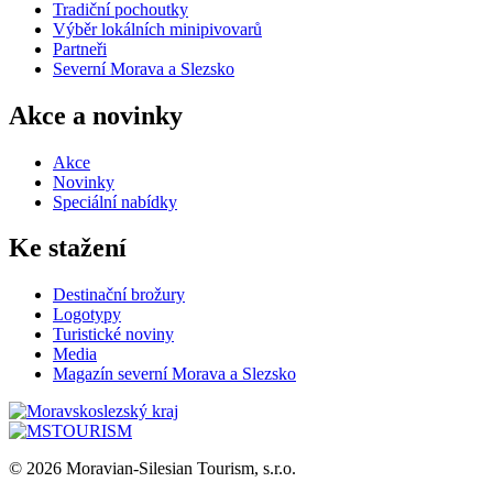
Tradiční pochoutky
Výběr lokálních minipivovarů
Partneři
Severní Morava a Slezsko
Akce a novinky
Akce
Novinky
Speciální nabídky
Ke stažení
Destinační brožury
Logotypy
Turistické noviny
Media
Magazín severní Morava a Slezsko
© 2026 Moravian-Silesian Tourism, s.r.o.