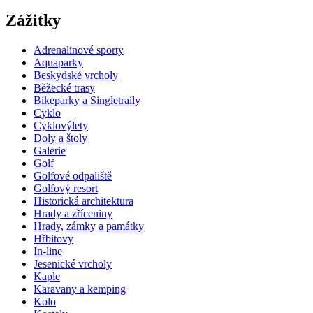
Zážitky
Adrenalinové sporty
Aquaparky
Beskydské vrcholy
Běžecké trasy
Bikeparky a Singletraily
Cyklo
Cyklovýlety
Doly a štoly
Galerie
Golf
Golfové odpaliště
Golfový resort
Historická architektura
Hrady a zříceniny
Hrady, zámky a památky
Hřbitovy
In-line
Jesenické vrcholy
Kaple
Karavany a kemping
Kolo