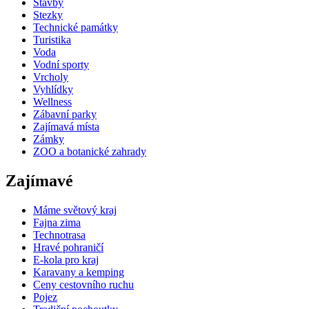
Stavby
Stezky
Technické památky
Turistika
Voda
Vodní sporty
Vrcholy
Vyhlídky
Wellness
Zábavní parky
Zajímavá místa
Zámky
ZOO a botanické zahrady
Zajímavé
Máme světový kraj
Fajna zima
Technotrasa
Hravé pohraničí
E-kola pro kraj
Karavany a kemping
Ceny cestovního ruchu
Pojez