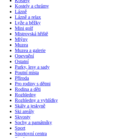
Kostely
Kostely a chrámy
Lázně
Lázně a relax
Lyže a běžky
Mini golf
Mistrovská hřiště
Mlýny
Muzea
Muzea a galerie
Opevnění
Ostatní
Parky, lesy a sady
Poutní místa
Příroda
Pro rodiny s dětmi
Rodina a děti
Rozhledny
Rozhledny a vyhlídky
Skály a jeskyně
Ski areály
Skvosty
Sochy a památníky
Sport
Sportovní centra