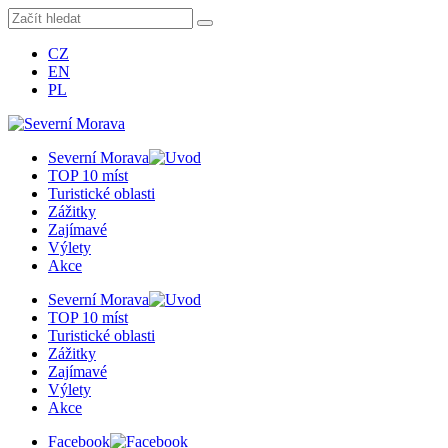
CZ
EN
PL
Severní Morava
TOP 10 míst
Turistické oblasti
Zážitky
Zajímavé
Výlety
Akce
Severní Morava
TOP 10 míst
Turistické oblasti
Zážitky
Zajímavé
Výlety
Akce
Facebook