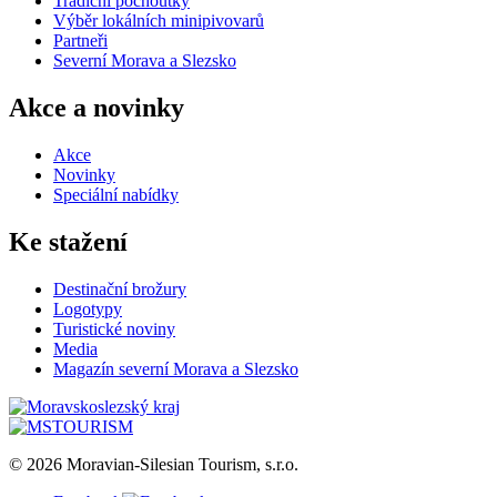
Tradiční pochoutky
Výběr lokálních minipivovarů
Partneři
Severní Morava a Slezsko
Akce a novinky
Akce
Novinky
Speciální nabídky
Ke stažení
Destinační brožury
Logotypy
Turistické noviny
Media
Magazín severní Morava a Slezsko
© 2026 Moravian-Silesian Tourism, s.r.o.