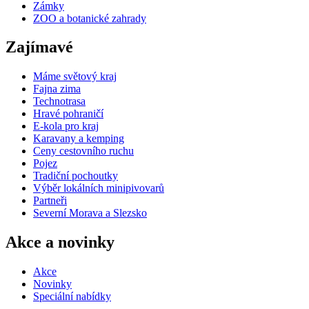
Zámky
ZOO a botanické zahrady
Zajímavé
Máme světový kraj
Fajna zima
Technotrasa
Hravé pohraničí
E-kola pro kraj
Karavany a kemping
Ceny cestovního ruchu
Pojez
Tradiční pochoutky
Výběr lokálních minipivovarů
Partneři
Severní Morava a Slezsko
Akce a novinky
Akce
Novinky
Speciální nabídky