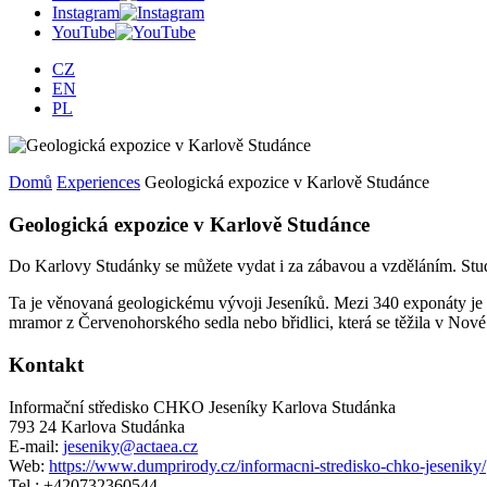
Instagram
YouTube
CZ
EN
PL
Domů
Experiences
Geologická expozice v Karlově Studánce
Geologická expozice v Karlově Studánce
Do Karlovy Studánky se můžete vydat i za zábavou a vzděláním. Studen
Ta je věnovaná geologickému vývoji Jeseníků. Mezi 340 exponáty je
mramor z Červenohorského sedla nebo břidlici, která se těžila v No
Kontakt
Informační středisko CHKO Jeseníky Karlova Studánka
793 24 Karlova Studánka
E-mail:
jeseniky@actaea.cz
Web:
https://www.dumprirody.cz/informacni-stredisko-chko-jeseniky/
Tel.: +420732360544