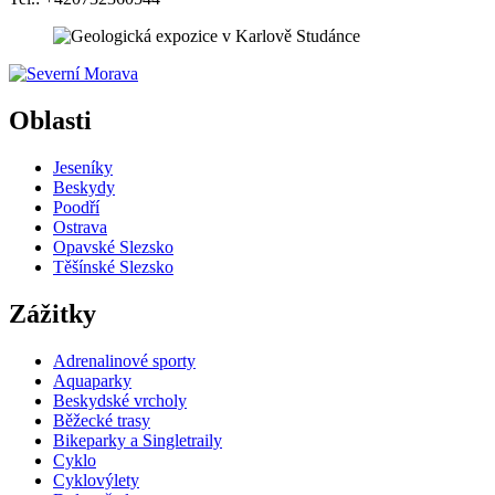
5 km
+
Oblasti
−
Jeseníky
Beskydy
Poodří
Ostrava
Opavské Slezsko
Těšínské Slezsko
Zážitky
Adrenalinové sporty
Aquaparky
Beskydské vrcholy
Běžecké trasy
Bikeparky a Singletraily
Cyklo
Cyklovýlety