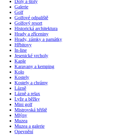
Doly a štoly
Galerie
Golf
Golfové odpaliště
Golfový resort
Historická architektura
Hrady a zříceniny
Hrady, zámky a památky
Hřbitovy
In-line
Jesenické vrcholy
Kaple
Karavany a kemping
Kolo
Kostely
Kostely a chrámy
Lázně
Lázně a relax
Lyže a běžky
Mini golf
Mistrovská hřiště
Mlýny
Muzea
Muzea a galerie
Opevnění