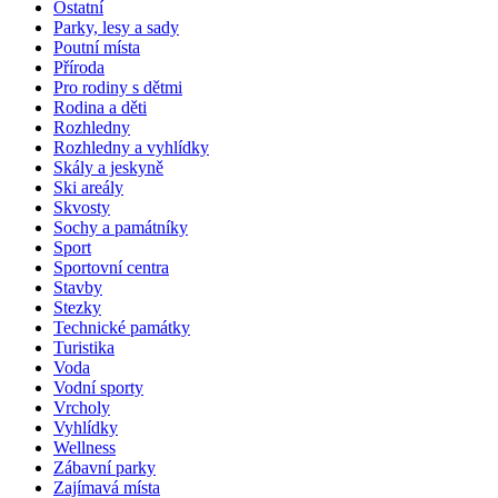
Ostatní
Parky, lesy a sady
Poutní místa
Příroda
Pro rodiny s dětmi
Rodina a děti
Rozhledny
Rozhledny a vyhlídky
Skály a jeskyně
Ski areály
Skvosty
Sochy a památníky
Sport
Sportovní centra
Stavby
Stezky
Technické památky
Turistika
Voda
Vodní sporty
Vrcholy
Vyhlídky
Wellness
Zábavní parky
Zajímavá místa