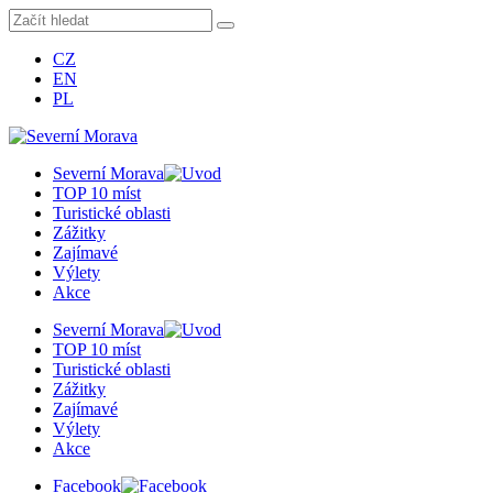
CZ
EN
PL
Severní Morava
TOP 10 míst
Turistické oblasti
Zážitky
Zajímavé
Výlety
Akce
Severní Morava
TOP 10 míst
Turistické oblasti
Zážitky
Zajímavé
Výlety
Akce
Facebook