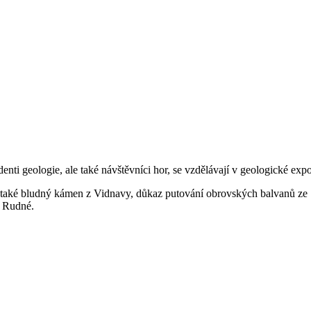
ti geologie, ale také návštěvníci hor, se vzdělávají v geologické expoz
 také bludný kámen z Vidnavy, důkaz putování obrovských balvanů ze 
vé Rudné.