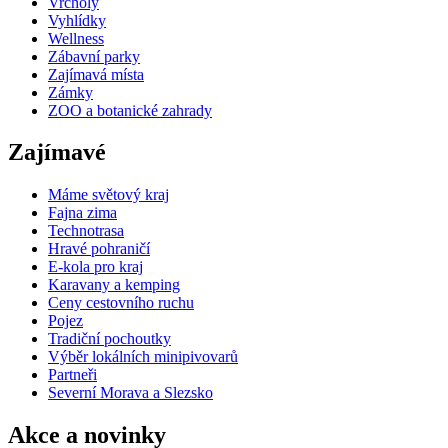
Vrcholy
Vyhlídky
Wellness
Zábavní parky
Zajímavá místa
Zámky
ZOO a botanické zahrady
Zajímavé
Máme světový kraj
Fajna zima
Technotrasa
Hravé pohraničí
E-kola pro kraj
Karavany a kemping
Ceny cestovního ruchu
Pojez
Tradiční pochoutky
Výběr lokálních minipivovarů
Partneři
Severní Morava a Slezsko
Akce a novinky