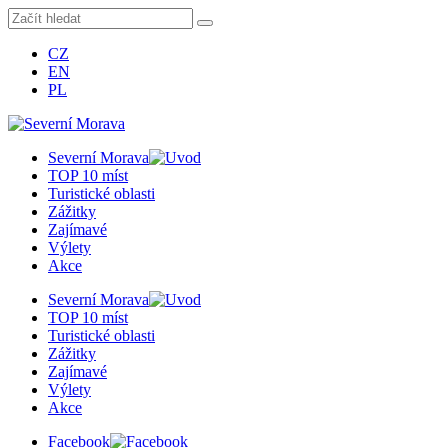
CZ
EN
PL
Severní Morava
TOP 10 míst
Turistické oblasti
Zážitky
Zajímavé
Výlety
Akce
Severní Morava
TOP 10 míst
Turistické oblasti
Zážitky
Zajímavé
Výlety
Akce
Facebook