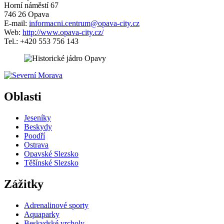
Horní náměstí 67
746 26 Opava
E-mail:
informacni.centrum@opava-city.cz
Web:
http://www.opava-city.cz/
Tel.: +420 553 756 143
5 km
Leaflet
| ©
OpenStreetMap
contributors
+
Oblasti
−
Jeseníky
Beskydy
Poodří
Ostrava
Opavské Slezsko
Těšínské Slezsko
Zážitky
Adrenalinové sporty
Aquaparky
Beskydské vrcholy