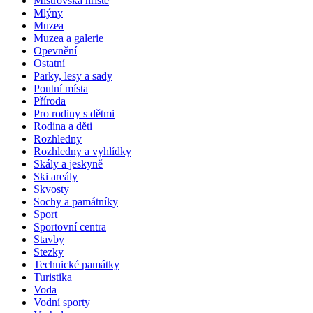
Mistrovská hřiště
Mlýny
Muzea
Muzea a galerie
Opevnění
Ostatní
Parky, lesy a sady
Poutní místa
Příroda
Pro rodiny s dětmi
Rodina a děti
Rozhledny
Rozhledny a vyhlídky
Skály a jeskyně
Ski areály
Skvosty
Sochy a památníky
Sport
Sportovní centra
Stavby
Stezky
Technické památky
Turistika
Voda
Vodní sporty