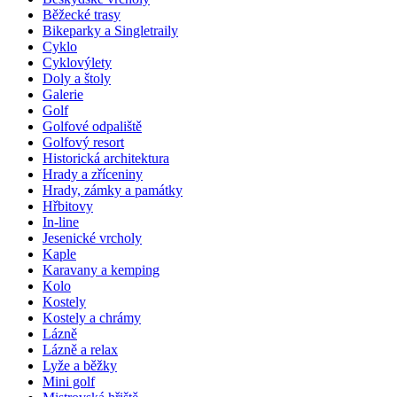
Běžecké trasy
Bikeparky a Singletraily
Cyklo
Cyklovýlety
Doly a štoly
Galerie
Golf
Golfové odpaliště
Golfový resort
Historická architektura
Hrady a zříceniny
Hrady, zámky a památky
Hřbitovy
In-line
Jesenické vrcholy
Kaple
Karavany a kemping
Kolo
Kostely
Kostely a chrámy
Lázně
Lázně a relax
Lyže a běžky
Mini golf