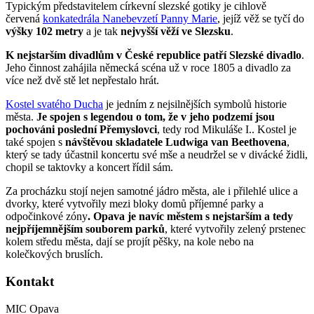
Typickým představitelem církevní slezské gotiky je cihlově
červená
konkatedrála Nanebevzetí Panny Marie
, jejíž věž se tyčí do
výšky 102 metry
a je tak
nejvyšší věží ve Slezsku
.
K nejstarším divadlům v České republice patří Slezské divadlo
.
Jeho činnost zahájila německá scéna už v roce 1805 a divadlo za
více než dvě stě let nepřestalo hrát.
Kostel svatého Ducha
je jedním z nejsilnějších symbolů historie
města.
Je spojen s legendou o tom, že v jeho podzemí jsou
pochováni poslední Přemyslovci
, tedy rod Mikuláše I.. Kostel je
také spojen s
návštěvou skladatele Ludwiga van Beethovena
,
který se tady účastnil koncertu své mše a neudržel se v divácké židli,
chopil se taktovky a koncert řídil sám.
Za procházku stojí nejen samotné jádro města, ale i přilehlé ulice a
dvorky, které vytvořily mezi bloky domů příjemné parky a
odpočinkové zóny
. Opava je navíc městem s nejstarším a tedy
nejpříjemnějším souborem parků
, které vytvořily zelený prstenec
kolem středu města, dají se projít pěšky, na kole nebo na
kolečkových bruslích.
Kontakt
MIC Opava