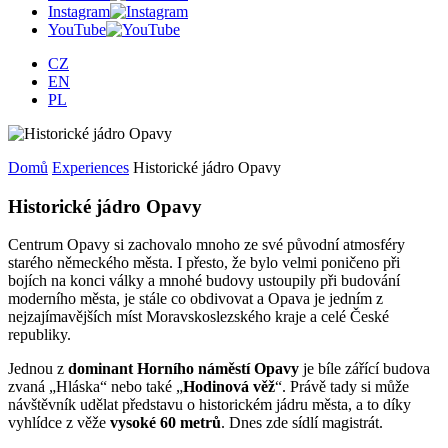
Instagram
YouTube
CZ
EN
PL
Domů
Experiences
Historické jádro Opavy
Historické jádro Opavy
Centrum Opavy si zachovalo mnoho ze své původní atmosféry
starého německého města. I přesto, že bylo velmi poničeno při
bojích na konci války a mnohé budovy ustoupily při budování
moderního města, je stále co obdivovat a Opava je jedním z
nejzajímavějších míst Moravskoslezského kraje a celé České
republiky.
Jednou z
dominant
Horního náměstí Opavy
je bíle zářící budova
zvaná „Hláska“ nebo také „
Hodinová věž
“. Právě tady si může
návštěvník udělat představu o historickém jádru města, a to díky
vyhlídce z věže
vysoké 60 metrů
. Dnes zde sídlí magistrát.