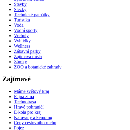
Stavby
Stezky
Technické památky
Turistika
Voda
Vodní sporty
Vrcholy
Vyhlídky
Wellness
Zábavní parky
Zajímavá místa
Zámky
ZOO a botanické zahrady
Zajímavé
Máme světový kraj
Fajna zima
Technotrasa
Hravé pohraničí
E-kola pro kraj
Karavany a kemping
Ceny cestovního ruchu
Pojez