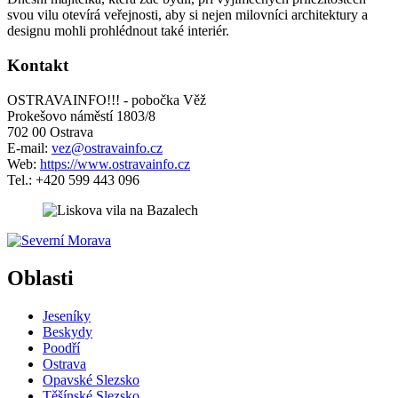
svou vilu otevírá veřejnosti, aby si nejen milovníci architektury a
designu mohli prohlédnout také interiér.
Kontakt
OSTRAVAINFO!!! - pobočka Věž
Prokešovo náměstí 1803/8
702 00 Ostrava
E-mail:
vez@ostravainfo.cz
Web:
https://www.ostravainfo.cz
Tel.: +420 599 443 096
5 km
Leaflet
| ©
OpenStreetMap
contributors
+
Oblasti
−
Jeseníky
Beskydy
Poodří
Ostrava
Opavské Slezsko
Těšínské Slezsko