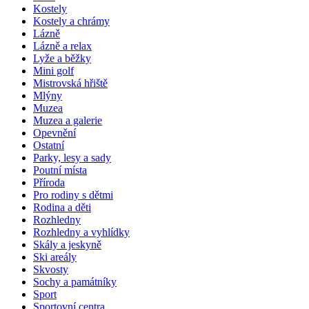
Kostely
Kostely a chrámy
Lázně
Lázně a relax
Lyže a běžky
Mini golf
Mistrovská hřiště
Mlýny
Muzea
Muzea a galerie
Opevnění
Ostatní
Parky, lesy a sady
Poutní místa
Příroda
Pro rodiny s dětmi
Rodina a děti
Rozhledny
Rozhledny a vyhlídky
Skály a jeskyně
Ski areály
Skvosty
Sochy a památníky
Sport
Sportovní centra