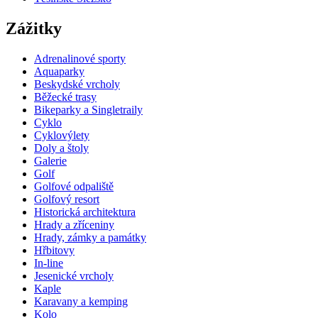
Zážitky
Adrenalinové sporty
Aquaparky
Beskydské vrcholy
Běžecké trasy
Bikeparky a Singletraily
Cyklo
Cyklovýlety
Doly a štoly
Galerie
Golf
Golfové odpaliště
Golfový resort
Historická architektura
Hrady a zříceniny
Hrady, zámky a památky
Hřbitovy
In-line
Jesenické vrcholy
Kaple
Karavany a kemping
Kolo