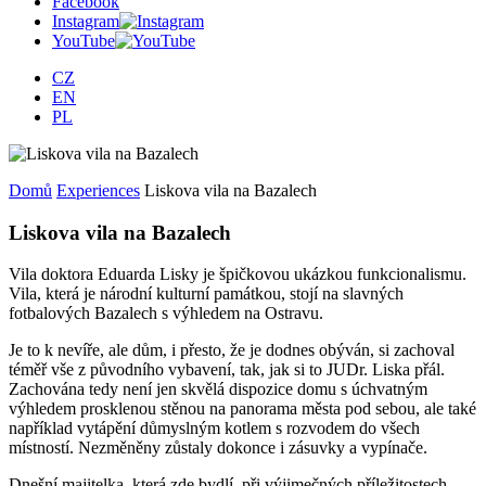
Facebook
Instagram
YouTube
CZ
EN
PL
Domů
Experiences
Liskova vila na Bazalech
Liskova vila na Bazalech
Vila doktora Eduarda Lisky je špičkovou ukázkou funkcionalismu.
Vila, která je národní kulturní památkou, stojí na slavných
fotbalových Bazalech s výhledem na Ostravu.
Je to k nevíře, ale dům, i přesto, že je dodnes obýván, si zachoval
téměř vše z původního vybavení, tak, jak si to JUDr. Liska přál.
Zachována tedy není jen skvělá dispozice domu s úchvatným
výhledem prosklenou stěnou na panorama města pod sebou, ale také
například vytápění důmyslným kotlem s rozvodem do všech
místností. Nezměněny zůstaly dokonce i zásuvky a vypínače.
Dnešní majitelka, která zde bydlí, při výjimečných příležitostech