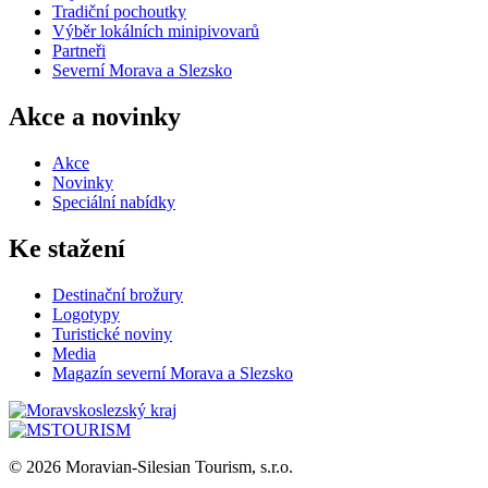
Tradiční pochoutky
Výběr lokálních minipivovarů
Partneři
Severní Morava a Slezsko
Akce a novinky
Akce
Novinky
Speciální nabídky
Ke stažení
Destinační brožury
Logotypy
Turistické noviny
Media
Magazín severní Morava a Slezsko
© 2026 Moravian-Silesian Tourism, s.r.o.