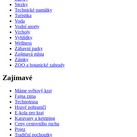
Stezky
Technické památky
Turistika
Voda
Vodní sporty
Vrcholy
Vyhlídky
Wellness
Zábavní parky
Zajímavá místa
Zámky
ZOO a botanické zahrady
Zajímavé
Máme světový kraj
Fajna zima
Technotrasa
Hravé pohraničí
E-kola pro kraj
Karavany a kemping
Ceny cestovního ruchu
Pojez
Tradiční pochoutky