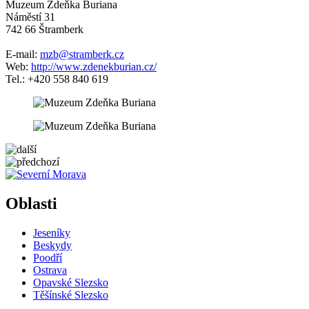
Muzeum Zdeňka Buriana
Náměstí 31
742 66 Štramberk
E-mail:
mzb@stramberk.cz
Web:
http://www.zdenekburian.cz/
Tel.: +420 558 840 619
5 km
Leaflet
| ©
OpenStreetMap
contributors
+
Oblasti
−
Jeseníky
Beskydy
Poodří
Ostrava
Opavské Slezsko
Těšínské Slezsko