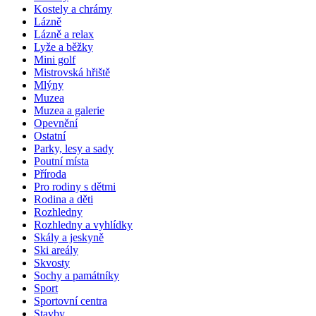
Kostely a chrámy
Lázně
Lázně a relax
Lyže a běžky
Mini golf
Mistrovská hřiště
Mlýny
Muzea
Muzea a galerie
Opevnění
Ostatní
Parky, lesy a sady
Poutní místa
Příroda
Pro rodiny s dětmi
Rodina a děti
Rozhledny
Rozhledny a vyhlídky
Skály a jeskyně
Ski areály
Skvosty
Sochy a památníky
Sport
Sportovní centra
Stavby