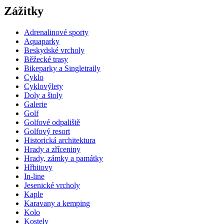
Zážitky
Adrenalinové sporty
Aquaparky
Beskydské vrcholy
Běžecké trasy
Bikeparky a Singletraily
Cyklo
Cyklovýlety
Doly a štoly
Galerie
Golf
Golfové odpaliště
Golfový resort
Historická architektura
Hrady a zříceniny
Hrady, zámky a památky
Hřbitovy
In-line
Jesenické vrcholy
Kaple
Karavany a kemping
Kolo
Kostely