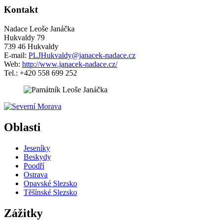
Kontakt
Nadace Leoše Janáčka
Hukvaldy 79
739 46 Hukvaldy
E-mail:
PLJHukvaldy@janacek-nadace.cz
Web:
http://www.janacek-nadace.cz/
Tel.: +420 558 699 252
5 km
Leaflet
| ©
OpenStreetMap
contributors
+
Oblasti
−
Jeseníky
Beskydy
Poodří
Ostrava
Opavské Slezsko
Těšínské Slezsko
Zážitky