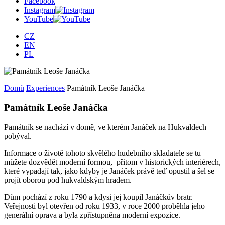
Facebook
Instagram
YouTube
CZ
EN
PL
Domů
Experiences
Památník Leoše Janáčka
Památník Leoše Janáčka
Památník se nachází v domě, ve kterém Janáček na Hukvaldech
pobýval.
Informace o životě tohoto skvělého hudebního skladatele se tu
můžete dozvědět moderní formou, přitom v historických interiérech,
které vypadají tak, jako kdyby je Janáček právě teď opustil a šel se
projít oborou pod hukvaldským hradem.
Dům pochází z roku 1790 a kdysi jej koupil Janáčkův bratr.
Veřejnosti byl otevřen od roku 1933, v roce 2000 proběhla jeho
generální oprava a byla zpřístupněna moderní expozice.