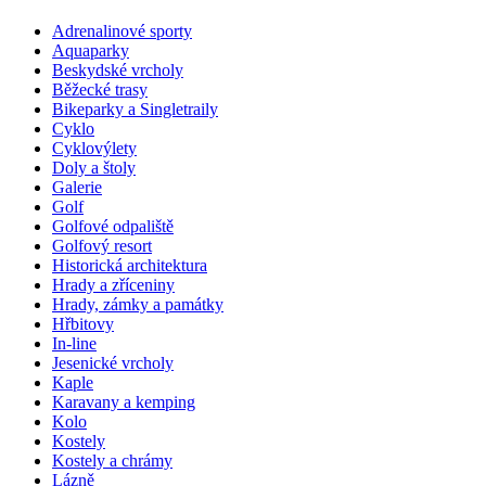
Adrenalinové sporty
Aquaparky
Beskydské vrcholy
Běžecké trasy
Bikeparky a Singletraily
Cyklo
Cyklovýlety
Doly a štoly
Galerie
Golf
Golfové odpaliště
Golfový resort
Historická architektura
Hrady a zříceniny
Hrady, zámky a památky
Hřbitovy
In-line
Jesenické vrcholy
Kaple
Karavany a kemping
Kolo
Kostely
Kostely a chrámy
Lázně