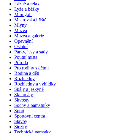
Lázně a relax
Lyže a běžky
Mini golf
Mistrovská hřiště
Mlýny
Muzea
Muzea a galerie
Opevnění
Ostatní
Parky, lesy a sady
Poutní místa
Příroda
Pro rodiny s dětmi
Rodina a děti
Rozhledny
Rozhledny a vyhlídky
Skály a jeskyně
Ski areály
Skvosty
Sochy a památníky
Sport
Sportovní centra
Stavby
Stezky
Technické památky