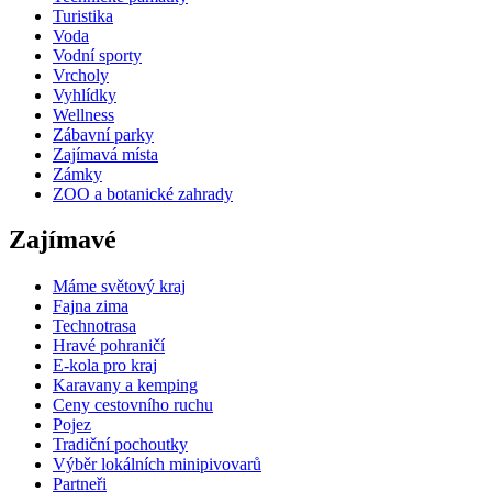
Turistika
Voda
Vodní sporty
Vrcholy
Vyhlídky
Wellness
Zábavní parky
Zajímavá místa
Zámky
ZOO a botanické zahrady
Zajímavé
Máme světový kraj
Fajna zima
Technotrasa
Hravé pohraničí
E-kola pro kraj
Karavany a kemping
Ceny cestovního ruchu
Pojez
Tradiční pochoutky
Výběr lokálních minipivovarů
Partneři