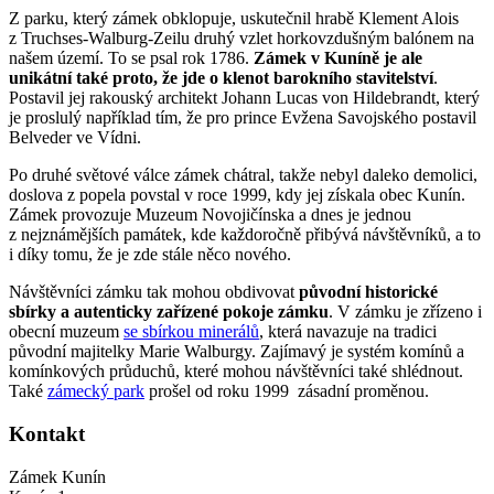
Z parku, který zámek obklopuje, uskutečnil hrabě Klement Alois
z Truchses-Walburg-Zeilu druhý vzlet horkovzdušným balónem na
našem území. To se psal rok 1786.
Zámek v Kuníně je ale
unikátní také proto, že jde o klenot barokního stavitelství
.
Postavil jej rakouský architekt Johann Lucas von Hildebrandt, který
je proslulý například tím, že pro prince Evžena Savojského postavil
Belveder ve Vídni.
Po druhé světové válce zámek chátral, takže nebyl daleko demolici,
doslova z popela povstal v roce 1999, kdy jej získala obec Kunín.
Zámek provozuje Muzeum Novojičínska a dnes je jednou
z nejznámějších památek, kde každoročně přibývá návštěvníků, a to
i díky tomu, že je zde stále něco nového.
Návštěvníci zámku tak mohou obdivovat
původní historické
sbírky a autenticky zařízené pokoje zámku
. V zámku je zřízeno i
obecní muzeum
se sbírkou minerálů
, která navazuje na tradici
původní majitelky Marie Walburgy. Zajímavý je systém komínů a
komínkových průduchů, které mohou návštěvníci také shlédnout.
Také
zámecký park
prošel od roku 1999 zásadní proměnou.
Kontakt
Zámek Kunín