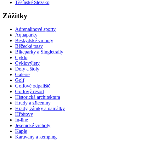
Těšínské Slezsko
Zážitky
Adrenalinové sporty
Aquaparky
Beskydské vrcholy
Běžecké trasy
Bikeparky a Singletraily
Cyklo
Cyklovýlety
Doly a štoly
Galerie
Golf
Golfové odpaliště
Golfový resort
Historická architektura
Hrady a zříceniny
Hrady, zámky a památky
Hřbitovy
In-line
Jesenické vrcholy
Kaple
Karavany a kemping