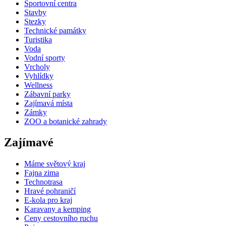
Sportovní centra
Stavby
Stezky
Technické památky
Turistika
Voda
Vodní sporty
Vrcholy
Vyhlídky
Wellness
Zábavní parky
Zajímavá místa
Zámky
ZOO a botanické zahrady
Zajímavé
Máme světový kraj
Fajna zima
Technotrasa
Hravé pohraničí
E-kola pro kraj
Karavany a kemping
Ceny cestovního ruchu