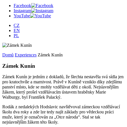
Facebook
Instagram
YouTube
CZ
EN
PL
Domů
Experiences
Zámek Kunín
Zámek Kunín
Zámek Kunín je jedním z dokladů, že šlechta nestavěla svá sídla jen
pro kratochvíle a marnivost. Právě v Kuníně vzniklo díky zdejšímu
panství místo, kde se mohly vzdělávat děti z okolí. Nejslavnějším
žákem, který prošel vzdělávacím ústavem hraběnky Marie
Walburgy, byl František Palacký.
Rodák z nedalekých Hodslavic navštěvoval zámeckou vzdělávací
školu dva roky a zde lze tedy najít základy pro vědeckou práci
muže, který je označován za „Otce národa“. Stal se tak
nejslavnějším žákem této školy.