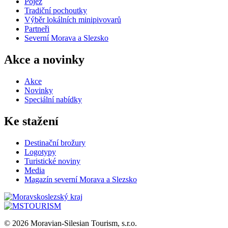
Pojez
Tradiční pochoutky
Výběr lokálních minipivovarů
Partneři
Severní Morava a Slezsko
Akce a novinky
Akce
Novinky
Speciální nabídky
Ke stažení
Destinační brožury
Logotypy
Turistické noviny
Media
Magazín severní Morava a Slezsko
© 2026 Moravian-Silesian Tourism, s.r.o.