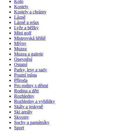
Kolo
Kostely
Kostely a chrámy
Lázně
Lázně a relax
Lyže a běžky
Mini golf
Mistrovská hřiště
Mlýny
Muzea
Muzea a galerie
Opevnění
Ostatní
Parky, lesy a sady
Poutní místa
Příroda
Pro rodiny s dětmi
Rodina a děti
Rozhledny
Rozhledny a vyhlídky
Skály a jeskyně
Ski areály
Skvosty
Sochy a památníky
Sport