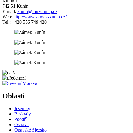
Kunín 1
742 51 Kunín
E-mail:
kunin@muzeumnj.cz
Web:
http://www.zamek-kunin.cz/
Tel.: +420 556 749 420
5 km
Leaflet
| ©
OpenStreetMap
contributors
+
Oblasti
−
Jeseníky
Beskydy
Poodří
Ostrava
Opavské Slezsko