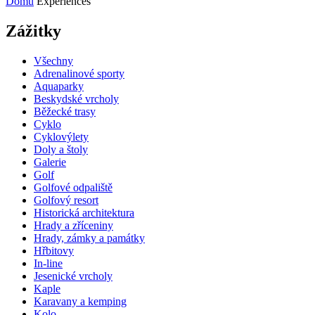
Domů
Experiences
Zážitky
Všechny
Adrenalinové sporty
Aquaparky
Beskydské vrcholy
Běžecké trasy
Cyklo
Cyklovýlety
Doly a štoly
Galerie
Golf
Golfové odpaliště
Golfový resort
Historická architektura
Hrady a zříceniny
Hrady, zámky a památky
Hřbitovy
In-line
Jesenické vrcholy
Kaple
Karavany a kemping
Kolo