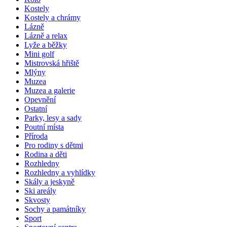
Kostely
Kostely a chrámy
Lázně
Lázně a relax
Lyže a běžky
Mini golf
Mistrovská hřiště
Mlýny
Muzea
Muzea a galerie
Opevnění
Ostatní
Parky, lesy a sady
Poutní místa
Příroda
Pro rodiny s dětmi
Rodina a děti
Rozhledny
Rozhledny a vyhlídky
Skály a jeskyně
Ski areály
Skvosty
Sochy a památníky
Sport