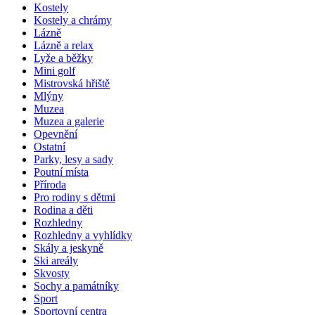
Kostely
Kostely a chrámy
Lázně
Lázně a relax
Lyže a běžky
Mini golf
Mistrovská hřiště
Mlýny
Muzea
Muzea a galerie
Opevnění
Ostatní
Parky, lesy a sady
Poutní místa
Příroda
Pro rodiny s dětmi
Rodina a děti
Rozhledny
Rozhledny a vyhlídky
Skály a jeskyně
Ski areály
Skvosty
Sochy a památníky
Sport
Sportovní centra