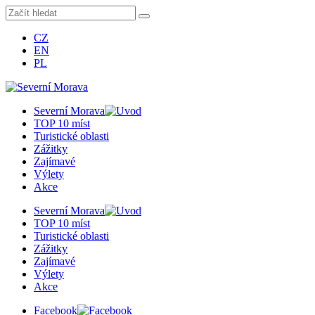
CZ
EN
PL
Severní Morava
TOP 10 míst
Turistické oblasti
Zážitky
Zajímavé
Výlety
Akce
Severní Morava
TOP 10 míst
Turistické oblasti
Zážitky
Zajímavé
Výlety
Akce
Facebook