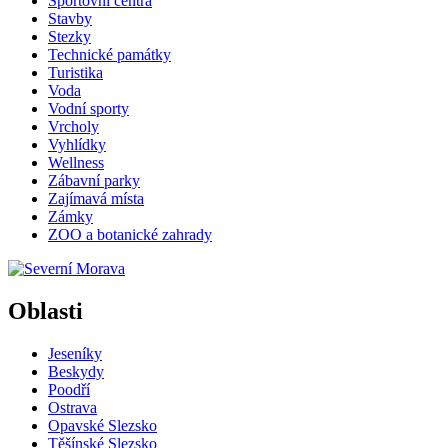
Sportovní centra
Stavby
Stezky
Technické památky
Turistika
Voda
Vodní sporty
Vrcholy
Vyhlídky
Wellness
Zábavní parky
Zajímavá místa
Zámky
ZOO a botanické zahrady
Oblasti
Jeseníky
Beskydy
Poodří
Ostrava
Opavské Slezsko
Těšínské Slezsko