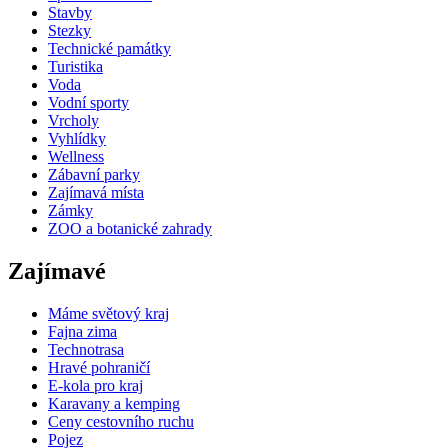
Stavby
Stezky
Technické památky
Turistika
Voda
Vodní sporty
Vrcholy
Vyhlídky
Wellness
Zábavní parky
Zajímavá místa
Zámky
ZOO a botanické zahrady
Zajímavé
Máme světový kraj
Fajna zima
Technotrasa
Hravé pohraničí
E-kola pro kraj
Karavany a kemping
Ceny cestovního ruchu
Pojez