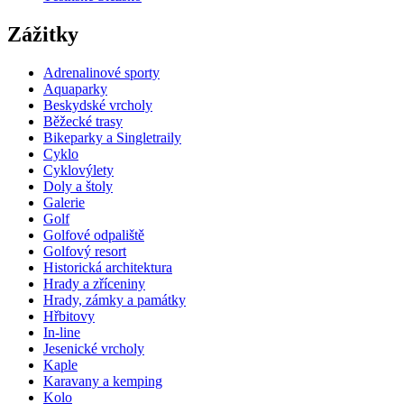
Zážitky
Adrenalinové sporty
Aquaparky
Beskydské vrcholy
Běžecké trasy
Bikeparky a Singletraily
Cyklo
Cyklovýlety
Doly a štoly
Galerie
Golf
Golfové odpaliště
Golfový resort
Historická architektura
Hrady a zříceniny
Hrady, zámky a památky
Hřbitovy
In-line
Jesenické vrcholy
Kaple
Karavany a kemping
Kolo