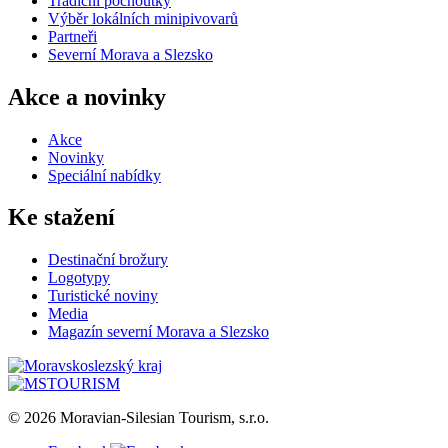
Tradiční pochoutky
Výběr lokálních minipivovarů
Partneři
Severní Morava a Slezsko
Akce a novinky
Akce
Novinky
Speciální nabídky
Ke stažení
Destinační brožury
Logotypy
Turistické noviny
Media
Magazín severní Morava a Slezsko
© 2026 Moravian-Silesian Tourism, s.r.o.