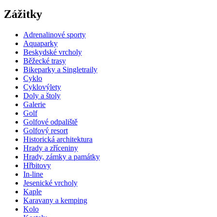
Zážitky
Adrenalinové sporty
Aquaparky
Beskydské vrcholy
Běžecké trasy
Bikeparky a Singletraily
Cyklo
Cyklovýlety
Doly a štoly
Galerie
Golf
Golfové odpaliště
Golfový resort
Historická architektura
Hrady a zříceniny
Hrady, zámky a památky
Hřbitovy
In-line
Jesenické vrcholy
Kaple
Karavany a kemping
Kolo