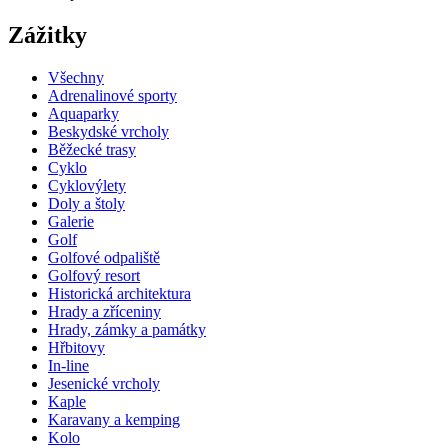
Zážitky
Všechny
Adrenalinové sporty
Aquaparky
Beskydské vrcholy
Běžecké trasy
Cyklo
Cyklovýlety
Doly a štoly
Galerie
Golf
Golfové odpaliště
Golfový resort
Historická architektura
Hrady a zříceniny
Hrady, zámky a památky
Hřbitovy
In-line
Jesenické vrcholy
Kaple
Karavany a kemping
Kolo