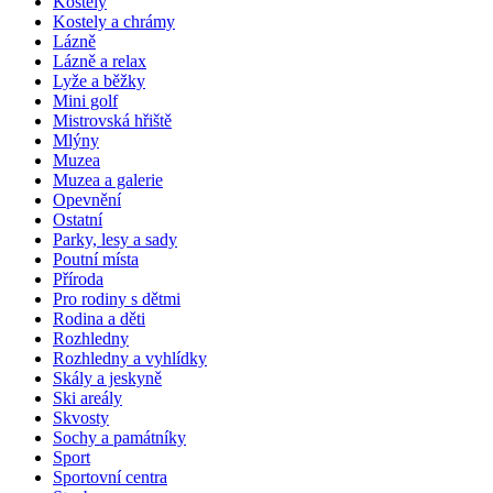
Kostely
Kostely a chrámy
Lázně
Lázně a relax
Lyže a běžky
Mini golf
Mistrovská hřiště
Mlýny
Muzea
Muzea a galerie
Opevnění
Ostatní
Parky, lesy a sady
Poutní místa
Příroda
Pro rodiny s dětmi
Rodina a děti
Rozhledny
Rozhledny a vyhlídky
Skály a jeskyně
Ski areály
Skvosty
Sochy a památníky
Sport
Sportovní centra