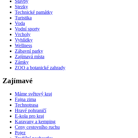
Stavby
Stezky
Technické památky
Turistika
Voda
Vodní sporty
Vrcholy
Vyhlídky
Wellness
Zábavní parky
Zajímavá místa
Zámky
ZOO a botanické zahrady
Zajímavé
Máme světový kraj
Fajna zima
Technotrasa
Hravé pohraničí
E-kola pro kraj
Karavany a kemping
Ceny cestovního ruchu
Pojez