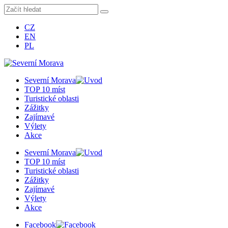
CZ
EN
PL
Severní Morava
TOP 10 míst
Turistické oblasti
Zážitky
Zajímavé
Výlety
Akce
Severní Morava
TOP 10 míst
Turistické oblasti
Zážitky
Zajímavé
Výlety
Akce
Facebook