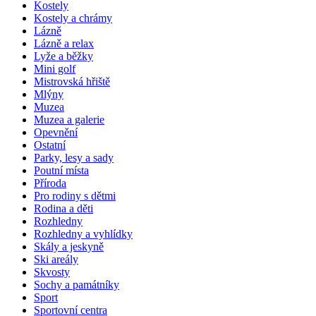
Kostely
Kostely a chrámy
Lázně
Lázně a relax
Lyže a běžky
Mini golf
Mistrovská hřiště
Mlýny
Muzea
Muzea a galerie
Opevnění
Ostatní
Parky, lesy a sady
Poutní místa
Příroda
Pro rodiny s dětmi
Rodina a děti
Rozhledny
Rozhledny a vyhlídky
Skály a jeskyně
Ski areály
Skvosty
Sochy a památníky
Sport
Sportovní centra