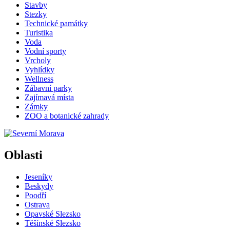
Stavby
Stezky
Technické památky
Turistika
Voda
Vodní sporty
Vrcholy
Vyhlídky
Wellness
Zábavní parky
Zajímavá místa
Zámky
ZOO a botanické zahrady
Oblasti
Jeseníky
Beskydy
Poodří
Ostrava
Opavské Slezsko
Těšínské Slezsko