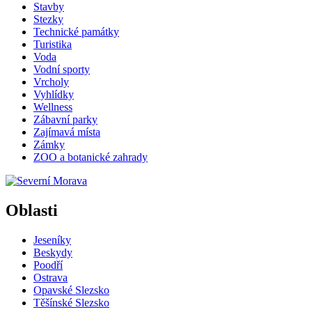
Stavby
Stezky
Technické památky
Turistika
Voda
Vodní sporty
Vrcholy
Vyhlídky
Wellness
Zábavní parky
Zajímavá místa
Zámky
ZOO a botanické zahrady
Oblasti
Jeseníky
Beskydy
Poodří
Ostrava
Opavské Slezsko
Těšínské Slezsko