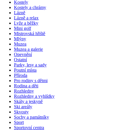
Kostely
Kostely a chrámy
Lázně
Lázně a relax
Lyže a běžky
Mini golf
Mistrovská hřiště
Mlýny
Muzea
Muzea a galerie
Opevnění
Ostatní
Parky, lesy a sady
Poutní místa
Příroda
Pro rodiny s dětmi
Rodina a děti
Rozhledny
Rozhledny a vyhlídky
Skály a jeskyně
Ski areály
Skvosty
Sochy a památníky
Sport
Sportovní centra