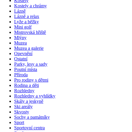
Kostely
Kostely a chrámy
Lázně
Lázně a relax
Lyže a běžky
Mini golf
Mistrovská hřiště
Mlýny
Muzea
Muzea a galerie
Opevnění
Ostatní
Parky, lesy a sady
Poutní místa
Příroda
Pro rodiny s dětmi
Rodina a děti
Rozhledny
Rozhledny a vyhlídky
Skály a jeskyně
Ski areály
Skvosty
Sochy a památníky
Sport
Sportovní centra