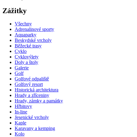
Zážitky
Všechny
Adrenalinové sporty
Aquaparky
Beskydské vrcholy
Běžecké trasy
Cyklo
Cyklovýlety
Doly a štoly
Galerie
Golf
Golfové odpaliště
Golfový resort
Historická architektura
Hrady a zříceniny
Hrady, zámky a památky
Hřbitovy
In-line
Jesenické vrcholy
Kaple
Karavany a kemping
Kolo