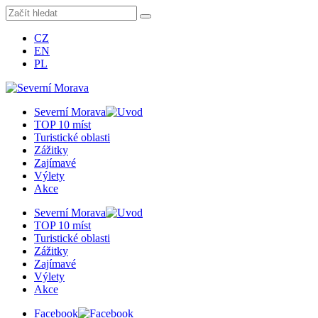
CZ
EN
PL
Severní Morava
TOP 10 míst
Turistické oblasti
Zážitky
Zajímavé
Výlety
Akce
Severní Morava
TOP 10 míst
Turistické oblasti
Zážitky
Zajímavé
Výlety
Akce
Facebook