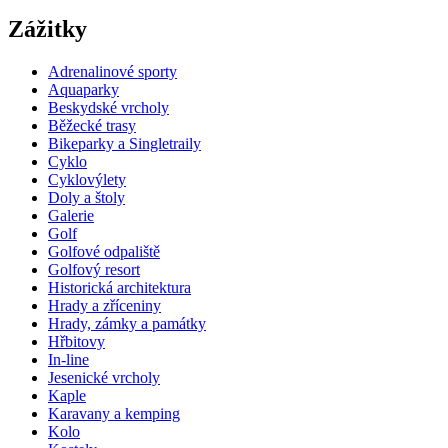
Zážitky
Adrenalinové sporty
Aquaparky
Beskydské vrcholy
Běžecké trasy
Bikeparky a Singletraily
Cyklo
Cyklovýlety
Doly a štoly
Galerie
Golf
Golfové odpaliště
Golfový resort
Historická architektura
Hrady a zříceniny
Hrady, zámky a památky
Hřbitovy
In-line
Jesenické vrcholy
Kaple
Karavany a kemping
Kolo