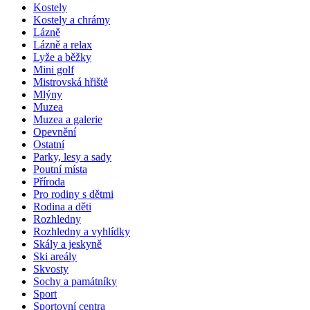
Kostely
Kostely a chrámy
Lázně
Lázně a relax
Lyže a běžky
Mini golf
Mistrovská hřiště
Mlýny
Muzea
Muzea a galerie
Opevnění
Ostatní
Parky, lesy a sady
Poutní místa
Příroda
Pro rodiny s dětmi
Rodina a děti
Rozhledny
Rozhledny a vyhlídky
Skály a jeskyně
Ski areály
Skvosty
Sochy a památníky
Sport
Sportovní centra