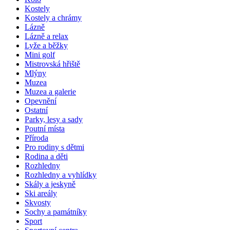
Kostely
Kostely a chrámy
Lázně
Lázně a relax
Lyže a běžky
Mini golf
Mistrovská hřiště
Mlýny
Muzea
Muzea a galerie
Opevnění
Ostatní
Parky, lesy a sady
Poutní místa
Příroda
Pro rodiny s dětmi
Rodina a děti
Rozhledny
Rozhledny a vyhlídky
Skály a jeskyně
Ski areály
Skvosty
Sochy a památníky
Sport