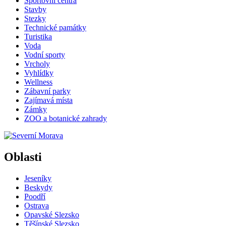
Sportovní centra
Stavby
Stezky
Technické památky
Turistika
Voda
Vodní sporty
Vrcholy
Vyhlídky
Wellness
Zábavní parky
Zajímavá místa
Zámky
ZOO a botanické zahrady
Oblasti
Jeseníky
Beskydy
Poodří
Ostrava
Opavské Slezsko
Těšínské Slezsko