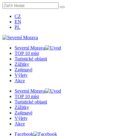
CZ
EN
PL
Severní Morava
TOP 10 míst
Turistické oblasti
Zážitky
Zajímavé
Výlety
Akce
Severní Morava
TOP 10 míst
Turistické oblasti
Zážitky
Zajímavé
Výlety
Akce
Facebook