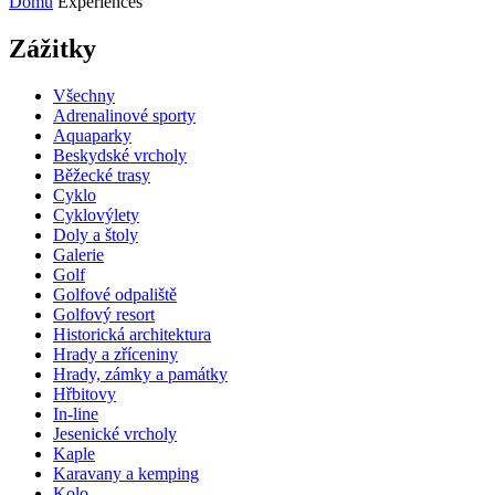
Domů
Experiences
Zážitky
Všechny
Adrenalinové sporty
Aquaparky
Beskydské vrcholy
Běžecké trasy
Cyklo
Cyklovýlety
Doly a štoly
Galerie
Golf
Golfové odpaliště
Golfový resort
Historická architektura
Hrady a zříceniny
Hrady, zámky a památky
Hřbitovy
In-line
Jesenické vrcholy
Kaple
Karavany a kemping
Kolo