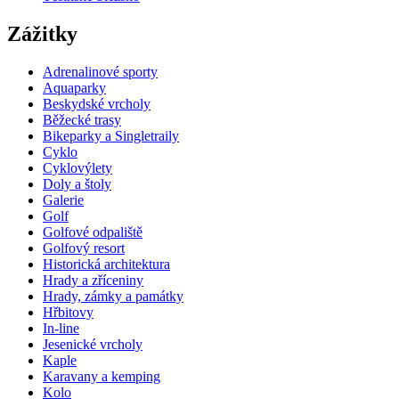
Zážitky
Adrenalinové sporty
Aquaparky
Beskydské vrcholy
Běžecké trasy
Bikeparky a Singletraily
Cyklo
Cyklovýlety
Doly a štoly
Galerie
Golf
Golfové odpaliště
Golfový resort
Historická architektura
Hrady a zříceniny
Hrady, zámky a památky
Hřbitovy
In-line
Jesenické vrcholy
Kaple
Karavany a kemping
Kolo