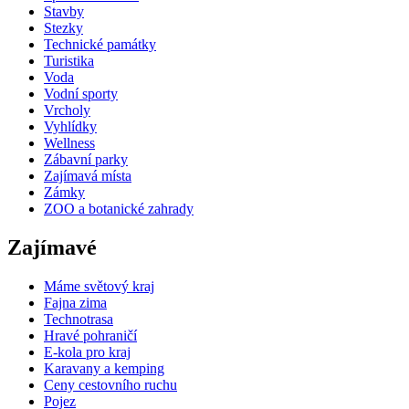
Stavby
Stezky
Technické památky
Turistika
Voda
Vodní sporty
Vrcholy
Vyhlídky
Wellness
Zábavní parky
Zajímavá místa
Zámky
ZOO a botanické zahrady
Zajímavé
Máme světový kraj
Fajna zima
Technotrasa
Hravé pohraničí
E-kola pro kraj
Karavany a kemping
Ceny cestovního ruchu
Pojez