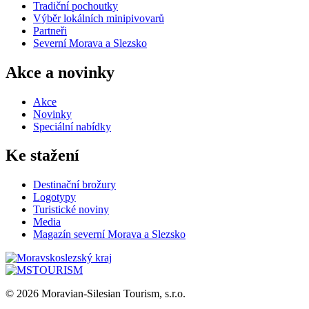
Tradiční pochoutky
Výběr lokálních minipivovarů
Partneři
Severní Morava a Slezsko
Akce a novinky
Akce
Novinky
Speciální nabídky
Ke stažení
Destinační brožury
Logotypy
Turistické noviny
Media
Magazín severní Morava a Slezsko
© 2026 Moravian-Silesian Tourism, s.r.o.