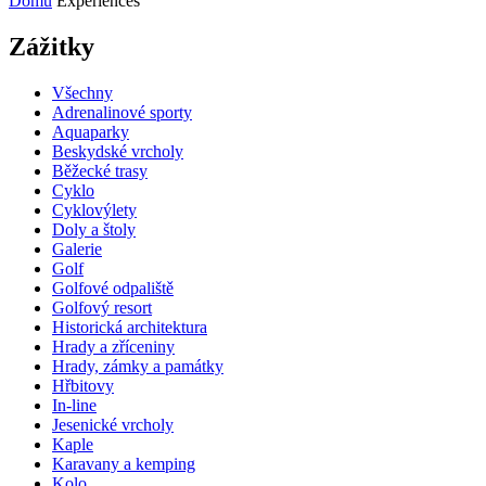
Domů
Experiences
Zážitky
Všechny
Adrenalinové sporty
Aquaparky
Beskydské vrcholy
Běžecké trasy
Cyklo
Cyklovýlety
Doly a štoly
Galerie
Golf
Golfové odpaliště
Golfový resort
Historická architektura
Hrady a zříceniny
Hrady, zámky a památky
Hřbitovy
In-line
Jesenické vrcholy
Kaple
Karavany a kemping
Kolo