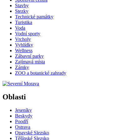
Stavby
Stezky
Technické památky
Turistika
Voda
Vodní sporty
Vrcholy
Vyhlídky
Wellness
Zábavní parky
Zajímavá místa
Zámky
ZOO a botanické zahrady
Oblasti
Jeseníky
Beskydy
Poodří
Ostrava
Opavské Slezsko
Těšínské Slezsko