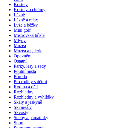
Kostely
Kostely a chrámy
Lázně
Lázně a relax
Lyže a běžky
Mini golf
Mistrovská hřiště
Mlýny
Muzea
Muzea a galerie
Opevnění
Ostatní
Parky, lesy a sady
Poutní místa
Příroda
Pro rodiny s dětmi
Rodina a děti
Rozhledny
Rozhledny a vyhlídky
Skály a jeskyně
Ski areály
Skvosty
Sochy a památníky
Sport
Sportovní centra