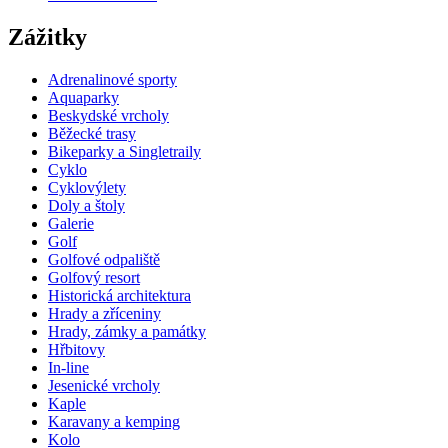
Zážitky
Adrenalinové sporty
Aquaparky
Beskydské vrcholy
Běžecké trasy
Bikeparky a Singletraily
Cyklo
Cyklovýlety
Doly a štoly
Galerie
Golf
Golfové odpaliště
Golfový resort
Historická architektura
Hrady a zříceniny
Hrady, zámky a památky
Hřbitovy
In-line
Jesenické vrcholy
Kaple
Karavany a kemping
Kolo