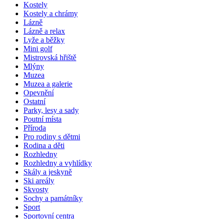
Kostely
Kostely a chrámy
Lázně
Lázně a relax
Lyže a běžky
Mini golf
Mistrovská hřiště
Mlýny
Muzea
Muzea a galerie
Opevnění
Ostatní
Parky, lesy a sady
Poutní místa
Příroda
Pro rodiny s dětmi
Rodina a děti
Rozhledny
Rozhledny a vyhlídky
Skály a jeskyně
Ski areály
Skvosty
Sochy a památníky
Sport
Sportovní centra