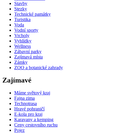
Stavby
Stezky
Technické památky
Turistika
Voda
Vodní sporty
Vrcholy
Vyhlídky
Wellness
Zábavní parky
Zajímavá místa
Zámky
ZOO a botanické zahrady
Zajímavé
Máme světový kraj
Fajna zima
Technotrasa
Hravé pohraničí
E-kola pro kraj
Karavany a kemping
Ceny cestovního ruchu
Pojez