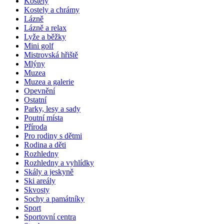
Kostely
Kostely a chrámy
Lázně
Lázně a relax
Lyže a běžky
Mini golf
Mistrovská hřiště
Mlýny
Muzea
Muzea a galerie
Opevnění
Ostatní
Parky, lesy a sady
Poutní místa
Příroda
Pro rodiny s dětmi
Rodina a děti
Rozhledny
Rozhledny a vyhlídky
Skály a jeskyně
Ski areály
Skvosty
Sochy a památníky
Sport
Sportovní centra