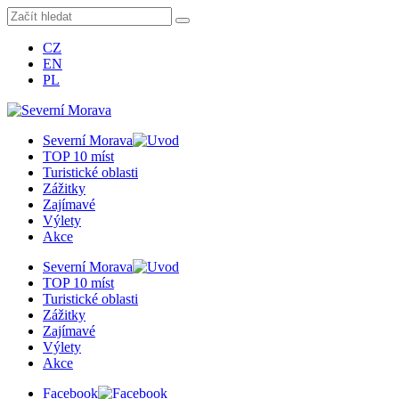
CZ
EN
PL
Severní Morava
TOP 10 míst
Turistické oblasti
Zážitky
Zajímavé
Výlety
Akce
Severní Morava
TOP 10 míst
Turistické oblasti
Zážitky
Zajímavé
Výlety
Akce
Facebook