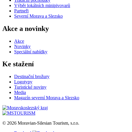
Tradiční pochoutky
Výběr lokálních minipivovarů
Partneři
Severní Morava a Slezsko
Akce a novinky
Akce
Novinky
Speciální nabídky
Ke stažení
Destinační brožury
Logotypy
Turistické noviny
Media
Magazín severní Morava a Slezsko
© 2026 Moravian-Silesian Tourism, s.r.o.