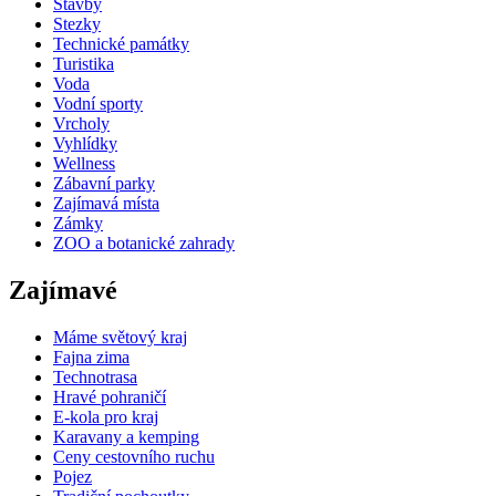
Stavby
Stezky
Technické památky
Turistika
Voda
Vodní sporty
Vrcholy
Vyhlídky
Wellness
Zábavní parky
Zajímavá místa
Zámky
ZOO a botanické zahrady
Zajímavé
Máme světový kraj
Fajna zima
Technotrasa
Hravé pohraničí
E-kola pro kraj
Karavany a kemping
Ceny cestovního ruchu
Pojez