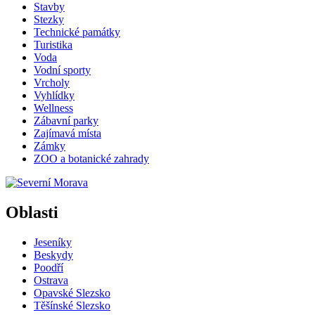
Stavby
Stezky
Technické památky
Turistika
Voda
Vodní sporty
Vrcholy
Vyhlídky
Wellness
Zábavní parky
Zajímavá místa
Zámky
ZOO a botanické zahrady
Oblasti
Jeseníky
Beskydy
Poodří
Ostrava
Opavské Slezsko
Těšínské Slezsko