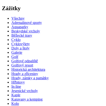
Zážitky
Všechny
Adrenalinové sporty
Aquaparky
Beskydské vrcholy
Běžecké trasy
Cyklo
Cyklovýlety
Doly a štoly
Galerie
Golf
Golfové odpaliště
Golfový resort
Historická architektura
Hrady a zříceniny
Hrady, zámky a památky
Hřbitovy
In-line
Jesenické vrcholy
Kaple
Karavany a kemping
Kolo