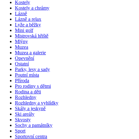
Kostely
Kostely a chrámy
Lázně
Lázně a relax
Lyže a běžky
Mini golf
Mistrovská hřiště
Mlýny
Muzea
Muzea a galerie
Opevnění
Ostatní
Parky, lesy a sady
Poutní místa
Příroda
Pro rodiny s dětmi
Rodina a děti
Rozhledny
Rozhledny a vyhlídky
Skály a jeskyně
Ski areály
Skvosty
Sochy a památníky
Sport
Sportovní centra