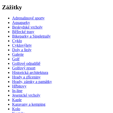
Zážitky
Adrenalinové sporty
Aquaparky
Beskydské vrcholy
Běžecké trasy
Bikeparky a Singletraily
Cyklo
Cyklovýlety
Doly a štoly
Galerie
Golf
Golfové odpaliště
Golfový resort
Historická architektura
Hrady a zříceniny
Hrady, zámky a památky
Hřbitovy
In-line
Jesenické vrcholy
Kaple
Karavany a kemping
Kolo