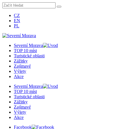
CZ
EN
PL
Severní Morava
TOP 10 míst
Turistické oblasti
Zážitky
Zajímavé
Výlety
Akce
Severní Morava
TOP 10 míst
Turistické oblasti
Zážitky
Zajímavé
Výlety
Akce
Facebook