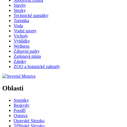
Sportovní centra
Stavby
Stezky
Technické památky
Turistika
Voda
Vodní sporty
Vrcholy
Vyhlídky
Wellness
Zábavní parky
Zajímavá místa
Zámky
ZOO a botanické zahrady
Oblasti
Jeseníky
Beskydy
Poodří
Ostrava
Opavské Slezsko
Těšínské Slezsko