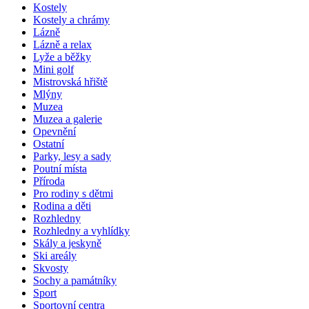
Kostely
Kostely a chrámy
Lázně
Lázně a relax
Lyže a běžky
Mini golf
Mistrovská hřiště
Mlýny
Muzea
Muzea a galerie
Opevnění
Ostatní
Parky, lesy a sady
Poutní místa
Příroda
Pro rodiny s dětmi
Rodina a děti
Rozhledny
Rozhledny a vyhlídky
Skály a jeskyně
Ski areály
Skvosty
Sochy a památníky
Sport
Sportovní centra