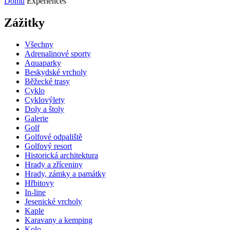
Domů
Experiences
Zážitky
Všechny
Adrenalinové sporty
Aquaparky
Beskydské vrcholy
Běžecké trasy
Cyklo
Cyklovýlety
Doly a štoly
Galerie
Golf
Golfové odpaliště
Golfový resort
Historická architektura
Hrady a zříceniny
Hrady, zámky a památky
Hřbitovy
In-line
Jesenické vrcholy
Kaple
Karavany a kemping
Kolo