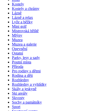
Kostely
Kostely a chrámy
Lázně
Lázně a relax
Lyže a běžky
Mini golf
Mistrovská hřiště
Mlýny
Muzea
Muzea a galerie
Opevnění
Ostatní
Parky, lesy a sady
Poutní místa
Příroda
Pro rodiny s dětmi
Rodina a děti
Rozhledny
Rozhledny a vyhlídky
Skály a jeskyně
Ski areály
Skvosty
Sochy a památníky
Sport