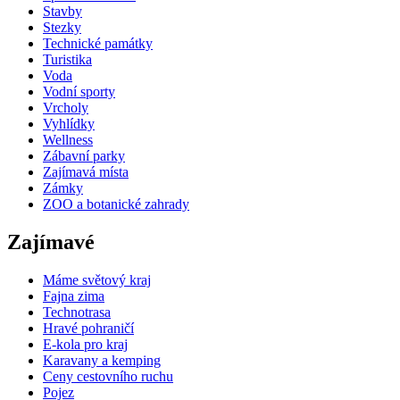
Stavby
Stezky
Technické památky
Turistika
Voda
Vodní sporty
Vrcholy
Vyhlídky
Wellness
Zábavní parky
Zajímavá místa
Zámky
ZOO a botanické zahrady
Zajímavé
Máme světový kraj
Fajna zima
Technotrasa
Hravé pohraničí
E-kola pro kraj
Karavany a kemping
Ceny cestovního ruchu
Pojez