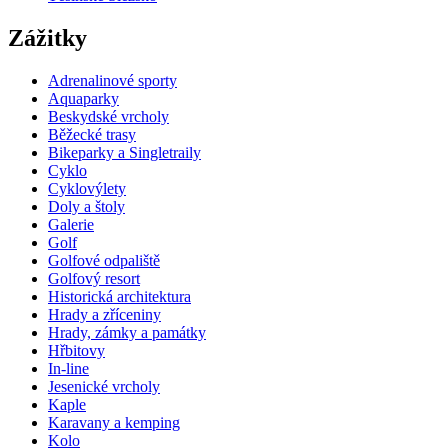
Zážitky
Adrenalinové sporty
Aquaparky
Beskydské vrcholy
Běžecké trasy
Bikeparky a Singletraily
Cyklo
Cyklovýlety
Doly a štoly
Galerie
Golf
Golfové odpaliště
Golfový resort
Historická architektura
Hrady a zříceniny
Hrady, zámky a památky
Hřbitovy
In-line
Jesenické vrcholy
Kaple
Karavany a kemping
Kolo